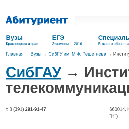
Вузы
ЕГЭ
Специаль
Красноярска и края
Экзамены — 2016
Высшего образов
Главная
→
Вузы
→
СибГУ им. М.Ф. Решетнева
→
Инстит
СибГАУ
→ Инсти
телекоммуникац
т. 8 (391)
291-91-47
660014, К
"Н")