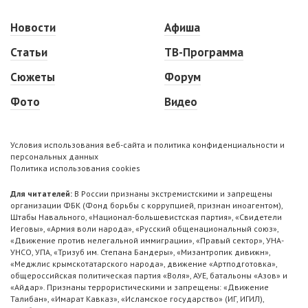
Новости
Афиша
Статьи
ТВ-Программа
Сюжеты
Форум
Фото
Видео
Условия использования веб-сайта и политика конфиденциальности и
персональных данных
Политика использования cookies
Для читателей:
В России признаны экстремистскими и запрещены
организации ФБК (Фонд борьбы с коррупцией, признан иноагентом),
Штабы Навального, «Национал-большевистская партия», «Свидетели
Иеговы», «Армия воли народа», «Русский общенациональный союз»,
«Движение против нелегальной иммиграции», «Правый сектор», УНА-
УНСО, УПА, «Тризуб им. Степана Бандеры», «Мизантропик дивижн»,
«Меджлис крымскотатарского народа», движение «Артподготовка»,
общероссийская политическая партия «Воля», АУЕ, батальоны «Азов» и
«Айдар». Признаны террористическими и запрещены: «Движение
Талибан», «Имарат Кавказ», «Исламское государство» (ИГ, ИГИЛ),