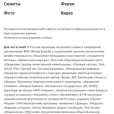
Сюжеты
Форум
Фото
Видео
Условия использования веб-сайта и политика конфиденциальности и
персональных данных
Политика использования cookies
Для читателей:
В России признаны экстремистскими и запрещены
организации ФБК (Фонд борьбы с коррупцией, признан иноагентом),
Штабы Навального, «Национал-большевистская партия», «Свидетели
Иеговы», «Армия воли народа», «Русский общенациональный союз»,
«Движение против нелегальной иммиграции», «Правый сектор», УНА-
УНСО, УПА, «Тризуб им. Степана Бандеры», «Мизантропик дивижн»,
«Меджлис крымскотатарского народа», движение «Артподготовка»,
общероссийская политическая партия «Воля», АУЕ, батальоны «Азов» и
«Айдар». Признаны террористическими и запрещены: «Движение
Талибан», «Имарат Кавказ», «Исламское государство» (ИГ, ИГИЛ),
Джебхад-ан-Нусра, «АУМ Синрике», «Братья-мусульмане», «Аль-Каида в
странах исламского Магриба», «Сеть», «Колумбайн». В РФ признана
нежелательной деятельность «Открытой России», издания «Проект
Медиа». СМИ-иноагентами признаны: телеканал «Дождь», «Медуза»,
«Важные истории», «Голос Америки», радио «Свобода», The Insider,
«Медиазона», ОВД-инфо. Иноагентами признаны общество/центр