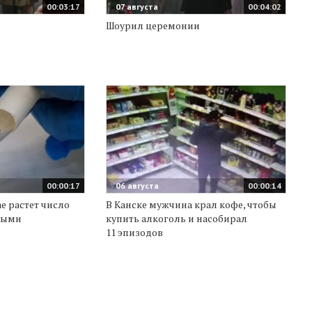
00:03:17
07 августа
00:04:02
Шоурил церемонии
00:00:17
06 августа
00:00:14
е растет число
В Канске мужчина крал кофе, чтобы
выми
купить алкоголь и насобирал
11 эпизодов