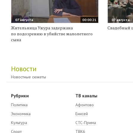
07 августа
00:00:21
07 августа
Жительница Ужура задержана
Свадебный 
по подозрению в убийстве малолетнего
сына
Новости
Новостные сюжеты
Рубрики
ТВ каналы
Политика
Афонтово
Экономика
Енисей
Культура
СТС-Прима
Спорт
ТВК6