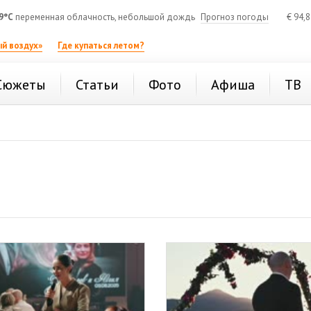
9°C
переменная облачность, небольшой дождь
Прогноз погоды
€
94,
й воздух»
Где купаться летом?
Сюжеты
Статьи
Фото
Афиша
ТВ