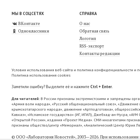
МЫ В СОЦСЕТЯХ
СПРАВКА
ВКонтакте
О нас
Одноклассники
Обратная связь
Логотип
RSS-экспорт
Контакты редакции
Условия использования веб-сайта и политика конфиденциальности и 
Политика использования cookies
Заметили ошибку? Выделите её и нажмите
Ctrl + Enter
.
Для читателей:
В России признаны экстремистскими и запрещены орга
«Армия воли народа», «Русский общенациональный союз», «Движение п
крымскотатарского народа», движение «Артподготовка», общероссийск
Кавказ», «Исламское государство» (ИГ, ИГИЛ), Джебхад-ан-Нусра, «АУМ
«Открытой России», издания «Проект Медиа». СМИ-иноагентами признан
признаны общество/центр «Мемориал», «Аналитический Центр Юрия Лев
© ООО «Лаборатория Новоcтей», 2003—2026.
При использовании 