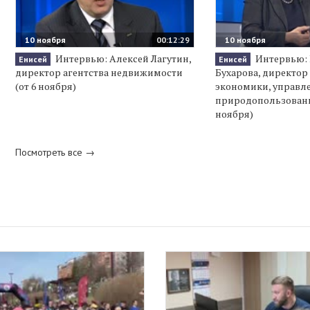
10 ноября
00:12:29
10 ноября
Интервью: Алексей Лагутин,
Интервью: 
Енисей
Енисей
директор агентства недвижимости
Бухарова, директор
(от 6 ноября)
экономики, управл
природопользовани
ноября)
Посмотреть все →