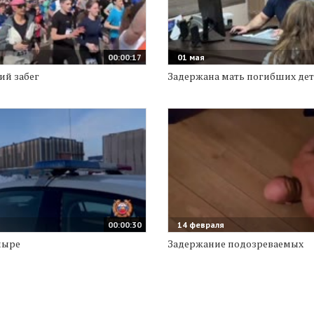
00:00:17
01 мая
ий забег
Задержана мать погибших де
00:00:30
14 февраля
мыре
Задержание подозреваемых