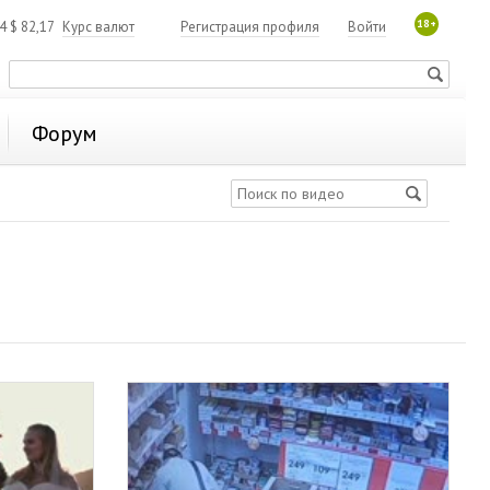
18+
84
$
82,17
Курс валют
Регистрация профиля
Войти
Форум