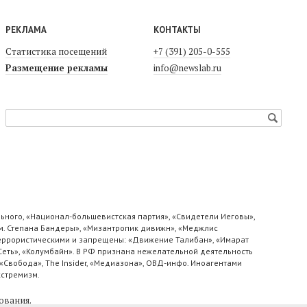
РЕКЛАМА
КОНТАКТЫ
Статистика посещений
+7 (391) 205-0-555
Размещение рекламы
info@newslab.ru
ьного, «Национал-большевистская партия», «Свидетели Иеговы»,
м. Степана Бандеры», «Мизантропик дивижн», «Меджлис
 террористическими и запрещены: «Движение Талибан», «Имарат
«Сеть», «Колумбайн». В РФ признана нежелательной деятельность
«Свобода», The Insider, «Медиазона», ОВД-инфо. Иноагентами
кстремизм.
ования
.