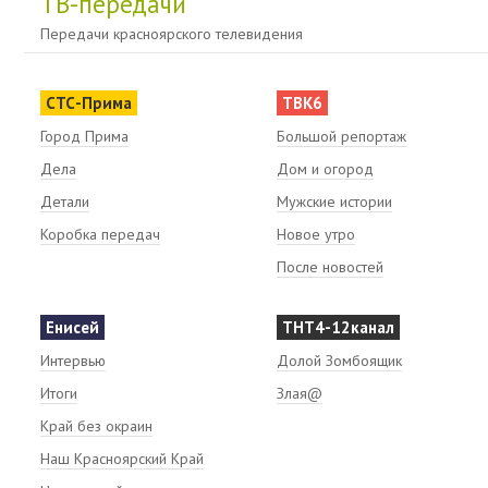
ТВ-передачи
Передачи красноярского телевидения
СТС-Прима
ТВК6
Город Прима
Большой репортаж
Дела
Дом и огород
Детали
Мужские истории
Коробка передач
Новое утро
После новостей
Енисей
ТНТ4-12канал
Интервью
Долой Зомбоящик
Итоги
Злая@
Край без окраин
Наш Красноярский Край