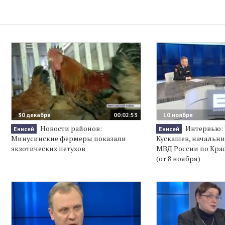
30 декабря
00:02:53
10 ноября
Новости районов:
Интервью:
Енисей
Енисей
Минусинские фермеры показали
Кускашев, начальн
экзотических петухов
МВД России по Кра
(от 8 ноября)