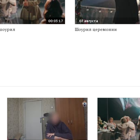
00:03:17
07 августа
шоурил
Шоурил церемонии