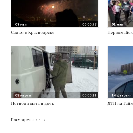
09 мая
00:00:58
01 мая
Салют в Красноярске
Первомайск
08 марта
00:00:21
14 февраля
Погибли мать и дочь
ДТП на Тай
Посмотреть все →