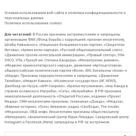
Условия использования веб-сайта и политика конфиденциальности и
персональных данных
Политика использования cookies
Для читателей:
В России признаны экстремистскими и запрещены
организации ФБК (Фонд борьбы с коррупцией, признан иноагентом),
Штабы Навального, «Национал-большевистская партия», «Свидетели
Иеговы», «Армия воли народа», «Русский общенациональный союз»,
«Движение против нелегальной иммиграции», «Правый сектор», УНА-
УНСО, УПА, «Тризуб им. Степана Бандеры», «Мизантропик дивижн»,
«Меджлис крымскотатарского народа», движение «Артподготовка»,
общероссийская политическая партия «Воля», АУЕ, батальоны «Азов» и
«Айдар». Признаны террористическими и запрещены: «Движение
Талибан», «Имарат Кавказ», «Исламское государство» (ИГ, ИГИЛ),
Джебхад-ан-Нусра, «АУМ Синрике», «Братья-мусульмане», «Аль-Каида в
странах исламского Магриба», «Сеть», «Колумбайн». В РФ признана
нежелательной деятельность «Открытой России», издания «Проект
Медиа». СМИ-иноагентами признаны: телеканал «Дождь», «Медуза»,
«Важные истории», «Голос Америки», радио «Свобода», The Insider,
«Медиазона», ОВД-инфо. Иноагентами признаны общество/центр
«Мемориал», «Аналитический Центр Юрия Левады», Сахаровский центр.
Instagram и Facebook (Metа) запрещены в РФ за экстремизм.