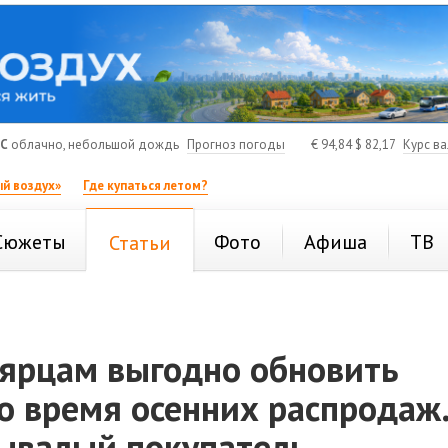
°C
облачно, небольшой дождь
Прогноз погоды
€
94,84
$
82,17
Курс в
й воздух»
Где купаться летом?
Сюжеты
Фото
Афиша
ТВ
Статьи
оярцам выгодно обновить
о время осенних распродаж
бывалый покупатель