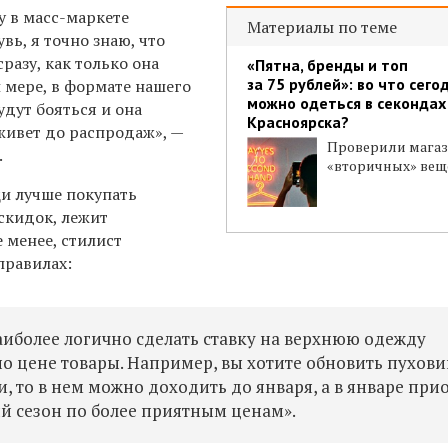
у в масс-маркете
Материалы по теме
вь, я точно знаю, что
разу, как только она
«Пятна, бренды и топ
за 75 рублей»: во что сего
 мере, в формате нашего
можно одеться в секондах
удут бояться и она
Красноярска?
живет до распродаж», —
Проверили мага
.
«вторичных» вещ
щи лучше покупать
скидок, лежит
е менее, стилист
правилах:
иболее логично сделать ставку на верхнюю одежду
по цене товары. Например, вы хотите обновить пухови
 то в нем можно доходить до января, а в январе при
й сезон по более приятным ценам».