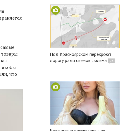
ля
страняется
 самые
е товары
Под Красноярском перекроют
раз
дорогу ради съемок фильма
27
х якобы
ли, что
Красноярка рассказала, как