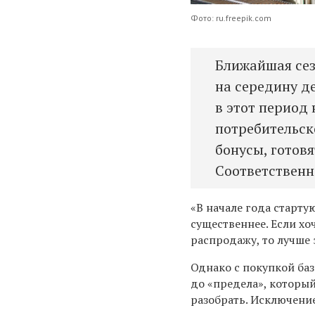
Фото: ru.freepik.com
Ближайшая сез
на середину д
в этот период 
потребительск
бонусы, готов
Соответственн
«В начале года старт
существеннее. Если х
распродажу, то лучше 
Однако с покупкой баз
до
«предела
», которы
разобрать. Исключени