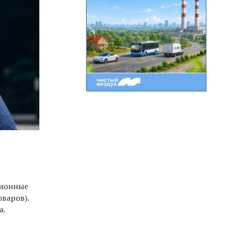
ционные
варов).
а.