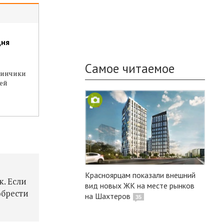
дня
Самое читаемое
зинчики
ей
Красноярцам показали внешний
к. Если
вид новых ЖК на месте рынков
обрести
на Шахтеров
35