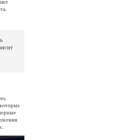
вают
та.
ть
висит
но,
екоторых
амерные
ложения
с.