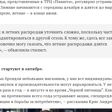
ды, представленные в ТРЦ «Планета», регулярно устраи
 Зимние начинаются с середины декабря и длятся до мар
преле, летние — в конце июня.
 и летних распродаж уточнить сложно, поскольку час
аптироваться в другой сезон. К тому же, здесь все за
ровочно могу сказать, что летние распродажи длятся
, — объяснила стилист.
стартуют в октябре.
ых брендов небольших магазинов, у них все индивидуаль
закупок и производительности могут варьироваться. У н
 раза в год — в августе и во время „Черной пятницы“. К
 на протяжении всего года устраивают акции, спецпред
нции и борьбы за потребителя», — рассказала Крис Андре