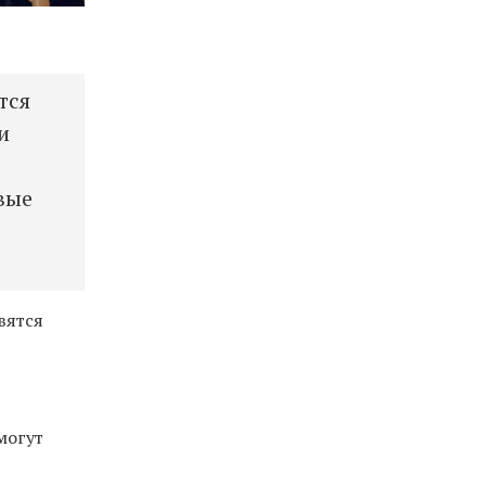
тся
и
вые
вятся
могут