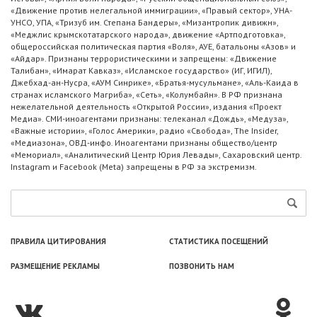
«Движение против нелегальной иммиграции», «Правый сектор», УНА-
УНСО, УПА, «Тризуб им. Степана Бандеры», «Мизантропик дивижн»,
«Меджлис крымскотатарского народа», движение «Артподготовка»,
общероссийская политическая партия «Воля», АУЕ, батальоны «Азов» и
«Айдар». Признаны террористическими и запрещены: «Движение
Талибан», «Имарат Кавказ», «Исламское государство» (ИГ, ИГИЛ),
Джебхад-ан-Нусра, «АУМ Синрике», «Братья-мусульмане», «Аль-Каида в
странах исламского Магриба», «Сеть», «Колумбайн». В РФ признана
нежелательной деятельность «Открытой России», издания «Проект
Медиа». СМИ-иноагентами признаны: телеканал «Дождь», «Медуза»,
«Важные истории», «Голос Америки», радио «Свобода», The Insider,
«Медиазона», ОВД-инфо. Иноагентами признаны общество/центр
«Мемориал», «Аналитический Центр Юрия Левады», Сахаровский центр.
Instagram и Facebook (Metа) запрещены в РФ за экстремизм.
ПРАВИЛА ЦИТИРОВАНИЯ
СТАТИСТИКА ПОСЕЩЕНИЙ
РАЗМЕЩЕНИЕ РЕКЛАМЫ
ПОЗВОНИТЬ НАМ