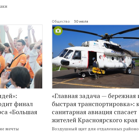
гаки
Общество
30 июля
идей»:
«Главная задача — бережная 
одит финал
быстрая транспортировка»: 
рса «Большая
санитарная авиация спасает
жителей Красноярского края
вие мечты
Воздушный щит для отдаленных районо