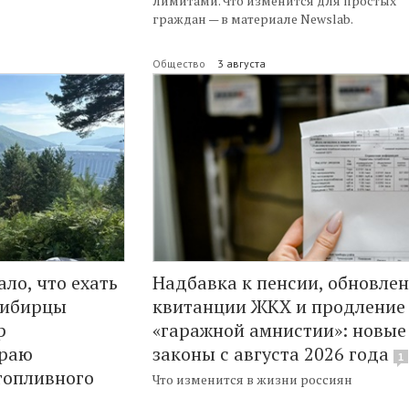
лимитами. Что изменится для простых
граждан — в материале Newslab.
Общество
3 августа
ло, что ехать
Надбавка к пенсии, обновле
осибирцы
квитанции ЖКХ и продление
р
«гаражной амнистии»: новые
краю
законы с августа 2026 года
1
 топливного
Что изменится в жизни россиян