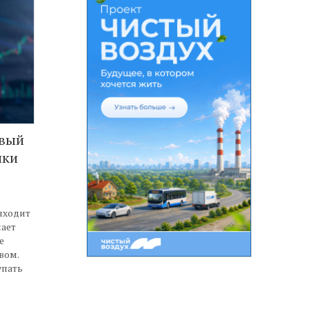
овый
пки
ыходит
пает
е
вом.
упать