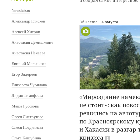
и собрал самое интересное.
Newslab.ru
Александр Глисков
Общество
4 августа
Алексей Хитров
Анастасия Демишкевич
Анастасия Нечаева
Евгений Мельников
Егор Задереев
Елизавета Чурилова
«Мироздание намека
Лидия Тимофеева
не стоит»: как нов
Маша Русскова
решились на автоту
Олеся Листрукова
по Красноярскому 
Олеся Позднякова
и Хакасии в разгар
кризиса
Ольга Кашубина
1