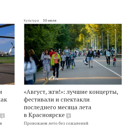
Культура
30 июля
и
«Август, жги!»: лучшие концерты,
как
фестивали и спектакли
последнего месяца лета
в Красноярске
2
9
в
Провожаем лето без сожалений