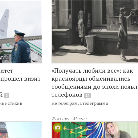
итет —
«Получать любили все»: как
 прошел визит
красноярцы обменивались
сообщениями до эпохи появл
й
телефонов
3
14
ние стихии
Не телеграм, а телеграмма
Общество
24 июля