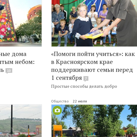
мные дома
«Помоги пойти учиться»: как
ытым небом:
в Красноярском крае
нь
поддерживают семьи перед
10
1 сентября
7
Простые способы делать добро
Общество
22 июля