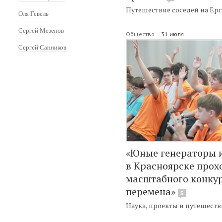
Путешествие соседей на Ер
Оля Гевель
Сергей Мезенов
Общество
31 июля
Сергей Санников
«Юные генераторы 
в Красноярске прох
масштабного конку
перемена»
5
Наука, проекты и путешест