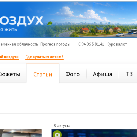
еменная облачность
Прогноз погоды
€
94,06
$
81,41
Курс валют
й воздух»
Где купаться летом?
Сюжеты
Фото
Афиша
ТВ
Статьи
5 августа