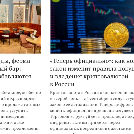
оды, ферма
«Теперь официально»: как н
ый бар:
закон изменит правила поку
избавляются
и владения криптовалютой
в России
табильное, особенно
Криптовалюта в России окончательно в
ний в Красноярске
из серой зоны — с 1 сентября в силу всту
 о продаже готовых
закон о ее легализации. Теперь цифровы
овы уступить
монеты официально признаны имущест
 помещения,
Торговля «с рук» уйдет в прошлое, а пок
атки и даже
цифровые активы придется через
свежие предложения
официальных посредников с жесткими