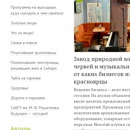
Программа на выходные:
куда съездить и чем заняться
Золотые люди
Что за люди!
Семья в плюсе
Поуехавшие красноярцы
Завод природной в
Понаехавшие: иностранцы,
червей и музыкальн
решившие жить в Сибири
от каких бизнесов 
Тайга на тарелке
красноярцы
Здоровье
Ведение бизнеса — дело нес
сегодня. На досках объявле
Дороги и парковки
висят десятки предложений
предприятий. Продавцы гот
СибГУ им. М. Ф. Решетнева:
покупателям арендованные
будущее — сегодня!
оборудование, товарные ост
персонал. Newslab изучил 
Авторы