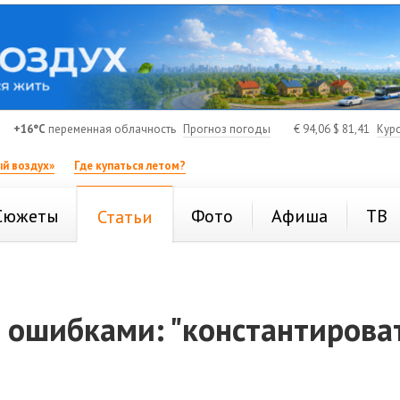
+16°C
переменная облачность
Прогноз погоды
€
94,06
$
81,41
Кур
й воздух»
Где купаться летом?
Сюжеты
Фото
Афиша
ТВ
Статьи
 ошибками: "константирова