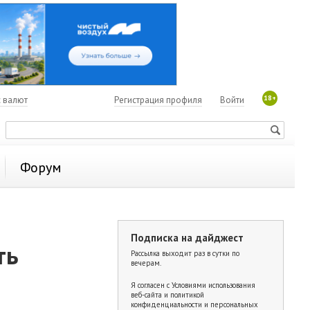
18+
с валют
Регистрация профиля
Войти
Форум
Подписка на дайджест
ть
Рассылка выходит раз в сутки по
вечерам.
Я согласен с
Условиями использования
веб-сайта и политикой
конфиденциальности и персональных