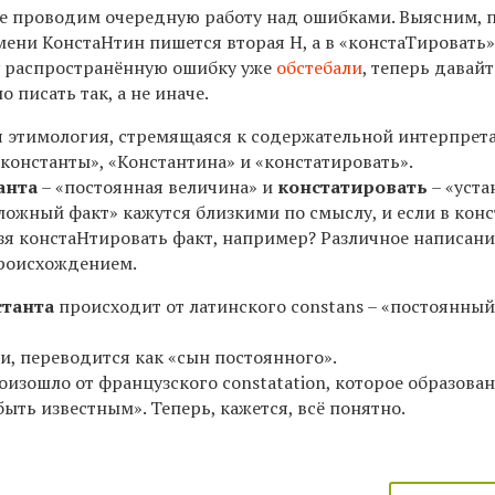
е проводим очередную работу над ошибками. Выясним, 
мени КонстаНтин пишется вторая Н, а в «констаТировать»
ту распространённую ошибку уже
обстебали
, теперь давайт
 писать так, а не иначе.
я этимология, стремящаяся к содержательной интерпрета
константы», «Константина» и «констатировать».
анта
– «постоянная величина» и
констатировать
– «уста
ложный факт» кажутся близкими по смыслу, и если в кон
ьзя констаНтировать факт, например? Различное написани
происхождением.
станта
происходит от латинского constans – «постоянный
и, переводится как «сын постоянного».
изошло от французского constatation, которое образован
быть известным». Теперь, кажется, всё понятно.