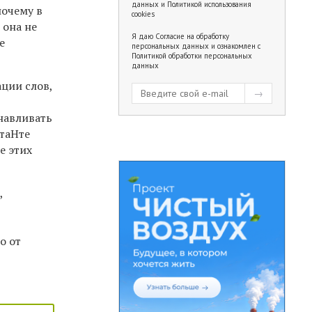
данных
и
Политикой использования
почему в
cookies
 она не
Я даю
Согласие на обработку
е
персональных данных
и ознакомлен с
Политикой обработки персональных
данных
ции слов,
навливать
стаНте
е этих
,
о от