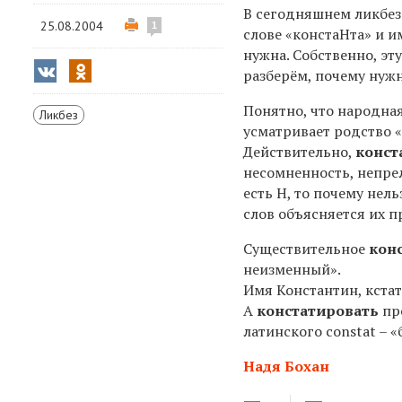
В сегодняшнем ликбез
25.08.2004
1
слове «констаНта» и и
нужна. Собственно, э
разберём, почему нужно
Понятно, что народна
Ликбез
усматривает родство «
Действительно,
конст
несомненность, непре
есть Н, то почему нел
слов объясняется их 
Существительное
кон
неизменный».
Имя Константин, кстат
А
констатировать
про
латинского constat – «
Надя Бохан