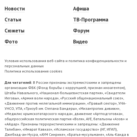
Новости
Афиша
Статьи
ТВ-Программа
Сюжеты
Форум
Фото
Видео
Условия использования веб-сайта и политика конфиденциальности и
персональных данных
Политика использования cookies
Для читателей:
В России признаны экстремистскими и запрещены
организации ФБК (Фонд борьбы с коррупцией, признан иноагентом),
Штабы Навального, «Национал-большевистская партия», «Свидетели
Иеговы», «Армия воли народа», «Русский общенациональный союз»,
«Движение против нелегальной иммиграции», «Правый сектор», УНА-
УНСО, УПА, «Тризуб им. Степана Бандеры», «Мизантропик дивижн»,
«Меджлис крымскотатарского народа», движение «Артподготовка»,
общероссийская политическая партия «Воля», АУЕ, батальоны «Азов» и
«Айдар». Признаны террористическими и запрещены: «Движение
Талибан», «Имарат Кавказ», «Исламское государство» (ИГ, ИГИЛ),
Джебхад-ан-Нусра, «АУМ Синрике», «Братья-мусульмане», «Аль-Каида в