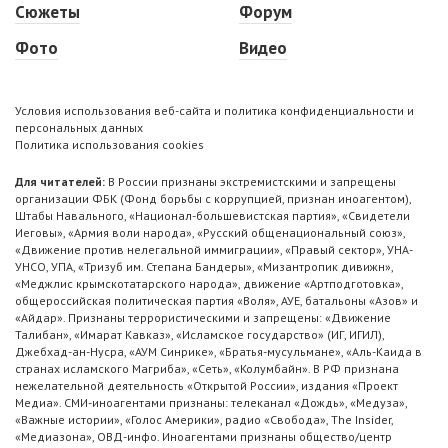
Сюжеты
Форум
Фото
Видео
Условия использования веб-сайта и политика конфиденциальности и
персональных данных
Политика использования cookies
Для читателей:
В России признаны экстремистскими и запрещены
организации ФБК (Фонд борьбы с коррупцией, признан иноагентом),
Штабы Навального, «Национал-большевистская партия», «Свидетели
Иеговы», «Армия воли народа», «Русский общенациональный союз»,
«Движение против нелегальной иммиграции», «Правый сектор», УНА-
УНСО, УПА, «Тризуб им. Степана Бандеры», «Мизантропик дивижн»,
«Меджлис крымскотатарского народа», движение «Артподготовка»,
общероссийская политическая партия «Воля», АУЕ, батальоны «Азов» и
«Айдар». Признаны террористическими и запрещены: «Движение
Талибан», «Имарат Кавказ», «Исламское государство» (ИГ, ИГИЛ),
Джебхад-ан-Нусра, «АУМ Синрике», «Братья-мусульмане», «Аль-Каида в
странах исламского Магриба», «Сеть», «Колумбайн». В РФ признана
нежелательной деятельность «Открытой России», издания «Проект
Медиа». СМИ-иноагентами признаны: телеканал «Дождь», «Медуза»,
«Важные истории», «Голос Америки», радио «Свобода», The Insider,
«Медиазона», ОВД-инфо. Иноагентами признаны общество/центр