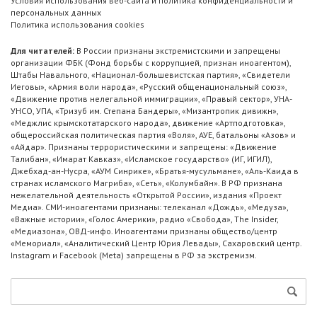
Условия использования веб-сайта и политика конфиденциальности и
персональных данных
Политика использования cookies
Для читателей:
В России признаны экстремистскими и запрещены
организации ФБК (Фонд борьбы с коррупцией, признан иноагентом),
Штабы Навального, «Национал-большевистская партия», «Свидетели
Иеговы», «Армия воли народа», «Русский общенациональный союз»,
«Движение против нелегальной иммиграции», «Правый сектор», УНА-
УНСО, УПА, «Тризуб им. Степана Бандеры», «Мизантропик дивижн»,
«Меджлис крымскотатарского народа», движение «Артподготовка»,
общероссийская политическая партия «Воля», АУЕ, батальоны «Азов» и
«Айдар». Признаны террористическими и запрещены: «Движение
Талибан», «Имарат Кавказ», «Исламское государство» (ИГ, ИГИЛ),
Джебхад-ан-Нусра, «АУМ Синрике», «Братья-мусульмане», «Аль-Каида в
странах исламского Магриба», «Сеть», «Колумбайн». В РФ признана
нежелательной деятельность «Открытой России», издания «Проект
Медиа». СМИ-иноагентами признаны: телеканал «Дождь», «Медуза»,
«Важные истории», «Голос Америки», радио «Свобода», The Insider,
«Медиазона», ОВД-инфо. Иноагентами признаны общество/центр
«Мемориал», «Аналитический Центр Юрия Левады», Сахаровский центр.
Instagram и Facebook (Metа) запрещены в РФ за экстремизм.