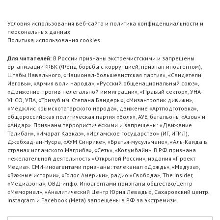
Условия использования веб-сайта и политика конфиденциальности и
персональных данных
Политика использования cookies
Для читателей:
В России признаны экстремистскими и запрещены
организации ФБК (Фонд борьбы с коррупцией, признан иноагентом),
Штабы Навального, «Национал-большевистская партия», «Свидетели
Иеговы», «Армия воли народа», «Русский общенациональный союз»,
«Движение против нелегальной иммиграции», «Правый сектор», УНА-
УНСО, УПА, «Тризуб им. Степана Бандеры», «Мизантропик дивижн»,
«Меджлис крымскотатарского народа», движение «Артподготовка»,
общероссийская политическая партия «Воля», АУЕ, батальоны «Азов» и
«Айдар». Признаны террористическими и запрещены: «Движение
Талибан», «Имарат Кавказ», «Исламское государство» (ИГ, ИГИЛ),
Джебхад-ан-Нусра, «АУМ Синрике», «Братья-мусульмане», «Аль-Каида в
странах исламского Магриба», «Сеть», «Колумбайн». В РФ признана
нежелательной деятельность «Открытой России», издания «Проект
Медиа». СМИ-иноагентами признаны: телеканал «Дождь», «Медуза»,
«Важные истории», «Голос Америки», радио «Свобода», The Insider,
«Медиазона», ОВД-инфо. Иноагентами признаны общество/центр
«Мемориал», «Аналитический Центр Юрия Левады», Сахаровский центр.
Instagram и Facebook (Metа) запрещены в РФ за экстремизм.