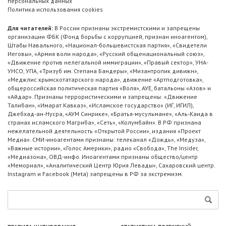
персональных данных
Политика использования cookies
Для читателей:
В России признаны экстремистскими и запрещены
организации ФБК (Фонд борьбы с коррупцией, признан иноагентом),
Штабы Навального, «Национал-большевистская партия», «Свидетели
Иеговы», «Армия воли народа», «Русский общенациональный союз»,
«Движение против нелегальной иммиграции», «Правый сектор», УНА-
УНСО, УПА, «Тризуб им. Степана Бандеры», «Мизантропик дивижн»,
«Меджлис крымскотатарского народа», движение «Артподготовка»,
общероссийская политическая партия «Воля», АУЕ, батальоны «Азов» и
«Айдар». Признаны террористическими и запрещены: «Движение
Талибан», «Имарат Кавказ», «Исламское государство» (ИГ, ИГИЛ),
Джебхад-ан-Нусра, «АУМ Синрике», «Братья-мусульмане», «Аль-Каида в
странах исламского Магриба», «Сеть», «Колумбайн». В РФ признана
нежелательной деятельность «Открытой России», издания «Проект
Медиа». СМИ-иноагентами признаны: телеканал «Дождь», «Медуза»,
«Важные истории», «Голос Америки», радио «Свобода», The Insider,
«Медиазона», ОВД-инфо. Иноагентами признаны общество/центр
«Мемориал», «Аналитический Центр Юрия Левады», Сахаровский центр.
Instagram и Facebook (Metа) запрещены в РФ за экстремизм.