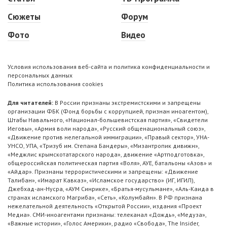
Сюжеты
Форум
Фото
Видео
Условия использования веб-сайта и политика конфиденциальности и
персональных данных
Политика использования cookies
Для читателей:
В России признаны экстремистскими и запрещены
организации ФБК (Фонд борьбы с коррупцией, признан иноагентом),
Штабы Навального, «Национал-большевистская партия», «Свидетели
Иеговы», «Армия воли народа», «Русский общенациональный союз»,
«Движение против нелегальной иммиграции», «Правый сектор», УНА-
УНСО, УПА, «Тризуб им. Степана Бандеры», «Мизантропик дивижн»,
«Меджлис крымскотатарского народа», движение «Артподготовка»,
общероссийская политическая партия «Воля», АУЕ, батальоны «Азов» и
«Айдар». Признаны террористическими и запрещены: «Движение
Талибан», «Имарат Кавказ», «Исламское государство» (ИГ, ИГИЛ),
Джебхад-ан-Нусра, «АУМ Синрике», «Братья-мусульмане», «Аль-Каида в
странах исламского Магриба», «Сеть», «Колумбайн». В РФ признана
нежелательной деятельность «Открытой России», издания «Проект
Медиа». СМИ-иноагентами признаны: телеканал «Дождь», «Медуза»,
«Важные истории», «Голос Америки», радио «Свобода», The Insider,