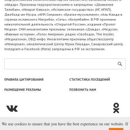
«Айдар». Признаны террористическими и запрещены: «Движение
Талибан», «Имарат Кавказ», «Исламское государство» (ИГ, ИГИЛ),
Джебхад-ан-Нусра, «АУМ Синрике», «Братья-мусульмане», «Аль-Каида в
странах исламского Магриба», «Сеть», «Колумбайн». В РФ признана
нежелательной деятельность «Открытой России», издания «Проект
Медиа». СМИ-иноагентами признаны: телеканал «Дождь», «Медуза»,
«Важные истории», «Голос Америки», радио «Свобода», The Insider,
«Медиазона», ОВД-инфо. Иноагентами признаны общество/центр
«Мемориал», «Аналитический Центр Юрия Левады», Сахаровский центр.
Instagram и Facebook (Metа) запрещены в РФ за экстремизм.
ПРАВИЛА ЦИТИРОВАНИЯ
СТАТИСТИКА ПОСЕЩЕНИЙ
РАЗМЕЩЕНИЕ РЕКЛАМЫ
ПОЗВОНИТЬ НАМ
We use cookies to ensure that you have the best experience on our website. If
© ООО «Лаборатория Новоcтей», 2003—2026.