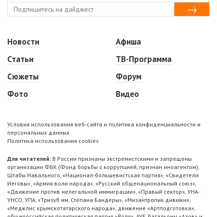
Новости
Афиша
Статьи
ТВ-Программа
Сюжеты
Форум
Фото
Видео
Условия использования веб-сайта и политика конфиденциальности и
персональных данных
Политика использования cookies
Для читателей:
В России признаны экстремистскими и запрещены
организации ФБК (Фонд борьбы с коррупцией, признан иноагентом),
Штабы Навального, «Национал-большевистская партия», «Свидетели
Иеговы», «Армия воли народа», «Русский общенациональный союз»,
«Движение против нелегальной иммиграции», «Правый сектор», УНА-
УНСО, УПА, «Тризуб им. Степана Бандеры», «Мизантропик дивижн»,
«Меджлис крымскотатарского народа», движение «Артподготовка»,
общероссийская политическая партия «Воля», АУЕ, батальоны «Азов» и