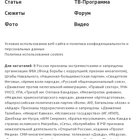
Статьи
ТВ-Программа
Сюжеты
Форум
Фото
Видео
Условия использования веб-сайта и политика конфиденциальности и
персональных данных
Политика использования cookies
Для читателей:
В России признаны экстремистскими и запрещены
организации ФБК (Фонд борьбы с коррупцией, признан иноагентом),
Штабы Навального, «Национал-большевистская партия», «Свидетели
Иеговы», «Армия воли народа», «Русский общенациональный союз»,
«Движение против нелегальной иммиграции», «Правый сектор», УНА-
УНСО, УПА, «Тризуб им. Степана Бандеры», «Мизантропик дивижн»,
«Меджлис крымскотатарского народа», движение «Артподготовка»,
общероссийская политическая партия «Воля», АУЕ, батальоны «Азов» и
«Айдар». Признаны террористическими и запрещены: «Движение
Талибан», «Имарат Кавказ», «Исламское государство» (ИГ, ИГИЛ),
Джебхад-ан-Нусра, «АУМ Синрике», «Братья-мусульмане», «Аль-Каида в
странах исламского Магриба», «Сеть», «Колумбайн». В РФ признана
нежелательной деятельность «Открытой России», издания «Проект
Медиа». СМИ-иноагентами признаны: телеканал «Дождь», «Медуза»,