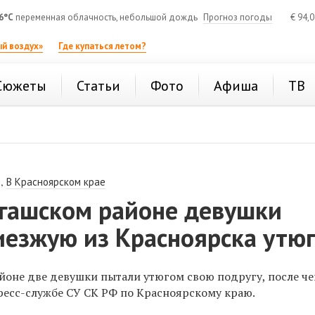
6°C
переменная облачность, небольшой дождь
Прогноз погоды
€
94,
й воздух»
Где купаться летом?
Сюжеты
Статьи
Фото
Афиша
ТВ
,
В Красноярском крае
гашском районе девушки
иезжую из Красноярска утю
оне две девушки пытали утюгом свою подругу, после че
ресс-службе СУ СК РФ по Красноярскому краю.