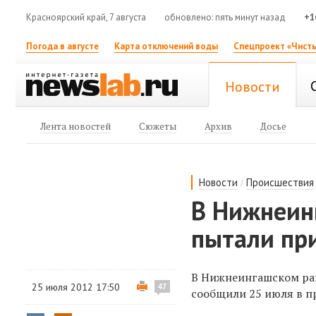
Красноярский край, 7 августа
обновлено: пять минут назад
+1
Погода в августе
Карта отключений воды
Спецпроект «Чисты
Новости
Лента новостей
Сюжеты
Архив
Досье
/
Новости
Происшествия
В Нижнеин
пытали пр
В Нижнеингашском рай
25 июля 2012 17:50
47
сообщили 25 июля в п