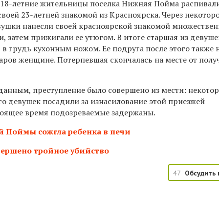
и
18-
летние жительницы поселка Нижняя Пойма распивал
своей
23-летней
знакомой из Красноярска. Через некотор
евушки нанесли своей красноярской знакомой множестве
, затем прижигали ее утюгом. В итоге старшая из девуше
в грудь кухонным ножом. Ее подруга после этого также 
аров женщине. Потерпевшая скончалась на месте от пол
анным, преступление было совершено из мести: некотор
го девушек посадили за изнасилование этой приезжей
стоящее время подозреваемые задержаны.
 Поймы сожгла ребенка в печи
ершено тройное убийство
47
Обсудить 