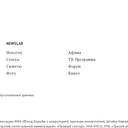
NEWSLAB
Новости
Афиша
Статьи
ТВ-Программа
Сюжеты
Форум
Фото
Видео
персональных данных
низации ФБК (Фонд борьбы с коррупцией, признан иноагентом), Штабы Навал
ротив нелегальной иммиграции», «Правый сектор», УНА-УНСО, УПА, «Тризуб и