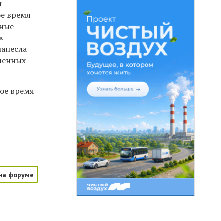
и
ое время
нные
к
нанесла
ученных
ое время
на форуме