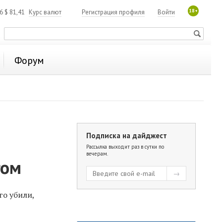
18+
06
$
81,41
Курс валют
Регистрация профиля
Войти
Форум
Подписка на дайджест
Рассылка выходит раз в сутки по
вечерам.
гом
го убили,