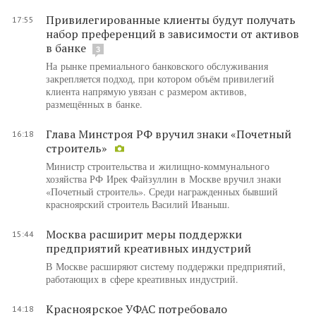
Привилегированные клиенты будут получать
17:55
набор преференций в зависимости от активов
в банке
3
На рынке премиального банковского обслуживания
закрепляется подход, при котором объём привилегий
клиента напрямую увязан с размером активов,
размещённых в банке.
Глава Минстроя РФ вручил знаки «Почетный
16:18
строитель»
Министр строительства и жилищно-коммунального
хозяйства РФ Ирек Файзуллин в Москве вручил знаки
«Почетный строитель». Среди награжденных бывший
красноярский строитель Василий Иваныш.
Москва расширит меры поддержки
15:44
предприятий креативных индустрий
В Москве расширяют систему поддержки предприятий,
работающих в сфере креативных индустрий.
Красноярское УФАС потребовало
14:18