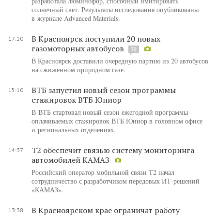
разработала люминофор, способный имитировать
солнечный свет. Результаты исследования опубликованы
в журнале Advanced Materials.
В Красноярск поступили 20 новых
17:10
газомоторных автобусов
72
В Красноярск доставили очередную партию из 20 автобусов
на сжиженном природном газе.
ВТБ запустил новый сезон программы
15:10
стажировок ВТБ Юниор
В ВТБ стартовал новый сезон ежегодной программы
оплачиваемых стажировок ВТБ Юниор в головном офисе
и региональных отделениях.
T2 обеспечит связью систему мониторинга
14:37
автомобилей КАМАЗ
Российский оператор мобильной связи T2 начал
сотрудничество с разработчиком передовых ИТ-решений
«КАМАЗ».
В Красноярском крае ограничат работу
13:38