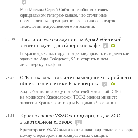
4
Мэр Москвы Сергей Собянин сообщил в своем
официальном телеграм-канале, что столичные
промышленные предприятия все активнее внедряют
технологии искусственного интеллекта.
В историческом здании на Ады Лебедевой
19:00
хотят создать дизайнерское кафе
4
В Красноярске планируют отреставрировать историческое
здание на Ады Лебедевой, 93 и открыть в нем
дизайнерскую кофейню.
СГК показала, как идет замещение старейшего
17:54
объекта энергетики Красноярска
2
Ход работ по переводу потребителей котельной ЭВРЗ
на мощности Красноярской ТЭЦ-2 оценил министр
экологии Красноярского края Владимир Часовитин.
Красноярское УФАС заподозрило две АЗС
16:55
в картельном сговоре
13
Красноярское УФАС выявило признаки картельного сговора
между операторами автозаправочных станций.