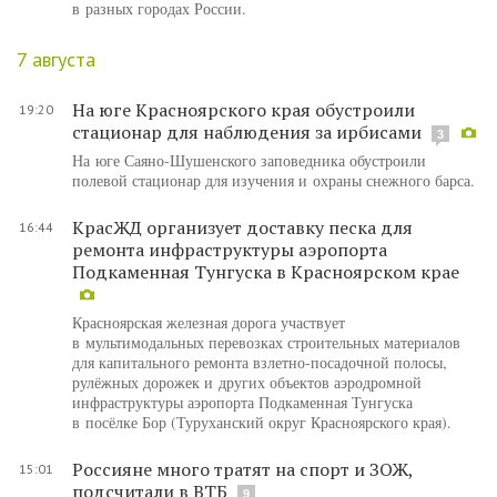
в разных городах России.
7 августа
На юге Красноярского края обустроили
19:20
стационар для наблюдения за ирбисами
3
На юге Саяно-Шушенского заповедника обустроили
полевой стационар для изучения и охраны снежного барса.
КрасЖД организует доставку песка для
16:44
ремонта инфраструктуры аэропорта
Подкаменная Тунгуска в Красноярском крае
Красноярская железная дорога участвует
в мультимодальных перевозках строительных материалов
для капитального ремонта взлетно-посадочной полосы,
рулёжных дорожек и других объектов аэродромной
инфраструктуры аэропорта Подкаменная Тунгуска
в посёлке Бор (Туруханский округ Красноярского края).
Россияне много тратят на спорт и ЗОЖ,
15:01
подсчитали в ВТБ
9