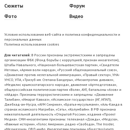
Сюжеты
Форум
Фото
Видео
Условия использования веб-сайта и политика конфиденциальности и
персональных данных
Политика использования cookies
Для читателей:
В России признаны экстремистскими и запрещены
организации ФБК (Фонд борьбы с коррупцией, признан иноагентом),
Штабы Навального, «Национал-большевистская партия», «Свидетели
Иеговы», «Армия воли народа», «Русский общенациональный союз»,
«Движение против нелегальной иммиграции», «Правый сектор», УНА-
УНСО, УПА, «Тризуб им. Степана Бандеры», «Мизантропик дивижн»,
«Меджлис крымскотатарского народа», движение «Артподготовка»,
общероссийская политическая партия «Воля», АУЕ, батальоны «Азов» и
«Айдар». Признаны террористическими и запрещены: «Движение
Талибан», «Имарат Кавказ», «Исламское государство» (ИГ, ИГИЛ),
Джебхад-ан-Нусра, «АУМ Синрике», «Братья-мусульмане», «Аль-Каида в
странах исламского Магриба», «Сеть», «Колумбайн». В РФ признана
нежелательной деятельность «Открытой России», издания «Проект
Медиа». СМИ-иноагентами признаны: телеканал «Дождь», «Медуза»,
«Важные истории», «Голос Америки», радио «Свобода», The Insider,
«Медиазона», ОВД-инфо. Иноагентами признаны общество/центр