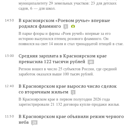
муниципалитету 29 земельных участков: 23 для детских
садов, 6 — для школ.
В красноярском «Роевом ручье» впервые
14:50
родился фламинго
5
В парке флоры и фауны «Роев ручей» впервые за его
историю вылупился птенец розового фламинго. Он
появился на свет 14 июля и стал тринадцатой птицей в стае.
Средняя зарплата в Красноярском крае
13:00
превысила 122 тысячи рублей
48
Регион вошел в число 25 субъектов России, где средний
заработок оказался выше 100 тысяч рублей.
В Красноярском крае выросло число сделок
12:40
со вторичным жильем
1
В Красноярском крае в первом полугодии 2026 года
зарегистрировали 21 132 договора купли-продажи жилья.
В Красноярском крае объявили режим черного
11:50
неба
29