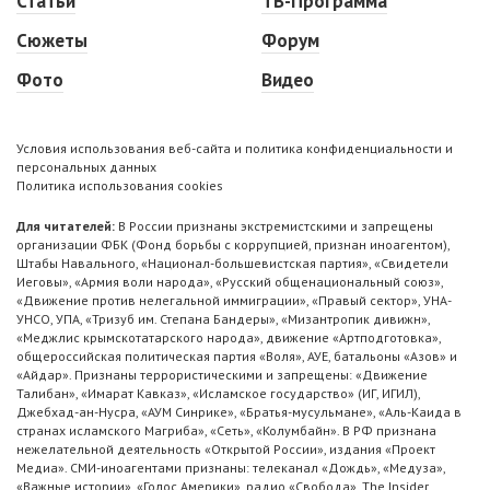
Статьи
ТВ-Программа
Сюжеты
Форум
Фото
Видео
Условия использования веб-сайта и политика конфиденциальности и
персональных данных
Политика использования cookies
Для читателей:
В России признаны экстремистскими и запрещены
организации ФБК (Фонд борьбы с коррупцией, признан иноагентом),
Штабы Навального, «Национал-большевистская партия», «Свидетели
Иеговы», «Армия воли народа», «Русский общенациональный союз»,
«Движение против нелегальной иммиграции», «Правый сектор», УНА-
УНСО, УПА, «Тризуб им. Степана Бандеры», «Мизантропик дивижн»,
«Меджлис крымскотатарского народа», движение «Артподготовка»,
общероссийская политическая партия «Воля», АУЕ, батальоны «Азов» и
«Айдар». Признаны террористическими и запрещены: «Движение
Талибан», «Имарат Кавказ», «Исламское государство» (ИГ, ИГИЛ),
Джебхад-ан-Нусра, «АУМ Синрике», «Братья-мусульмане», «Аль-Каида в
странах исламского Магриба», «Сеть», «Колумбайн». В РФ признана
нежелательной деятельность «Открытой России», издания «Проект
Медиа». СМИ-иноагентами признаны: телеканал «Дождь», «Медуза»,
«Важные истории», «Голос Америки», радио «Свобода», The Insider,