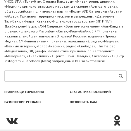
УНСО, УПА, «Тризуб им. Степана Бандеры», «Мизантропик дивижн»,
«Меджлис крымскотатарского народа», движение «Артподготовка»,
общероссийская политическая партия «Воля», АУЕ, батальоны «Азов» и
«Айдар». Признаны террористическими и запрещены: «Движение
Талибан», «Имарат Кавказ», «Исламское государство» (ИГ, ИГИЛ),
Джебхад-ан-Нусра, «АУМ Синрике», «Братья-мусульмане», «Аль-Каида в
странах исламского Магриба», «Сеть», «Колумбайн». В РФ признана
нежелательной деятельность «Открытой России», издания «Проект
Медиа». СМИ-иноагентами признаны: телеканал «Дождь», «Медуза»,
«Важные истории», «Голос Америки», радио «Свобода», The Insider,
«Медиазона», ОВД-инфо. Иноагентами признаны общество/центр
«Мемориал», «Аналитический Центр Юрия Левады», Сахаровский центр.
Instagram и Facebook (Metа) запрещены в РФ за экстремизм.
ПРАВИЛА ЦИТИРОВАНИЯ
СТАТИСТИКА ПОСЕЩЕНИЙ
РАЗМЕЩЕНИЕ РЕКЛАМЫ
ПОЗВОНИТЬ НАМ