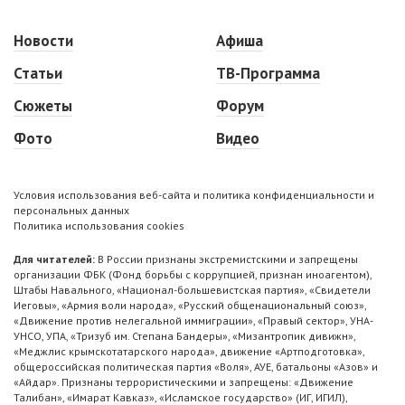
Новости
Афиша
Статьи
ТВ-Программа
Сюжеты
Форум
Фото
Видео
Условия использования веб-сайта и политика конфиденциальности и
персональных данных
Политика использования cookies
Для читателей:
В России признаны экстремистскими и запрещены
организации ФБК (Фонд борьбы с коррупцией, признан иноагентом),
Штабы Навального, «Национал-большевистская партия», «Свидетели
Иеговы», «Армия воли народа», «Русский общенациональный союз»,
«Движение против нелегальной иммиграции», «Правый сектор», УНА-
УНСО, УПА, «Тризуб им. Степана Бандеры», «Мизантропик дивижн»,
«Меджлис крымскотатарского народа», движение «Артподготовка»,
общероссийская политическая партия «Воля», АУЕ, батальоны «Азов» и
«Айдар». Признаны террористическими и запрещены: «Движение
Талибан», «Имарат Кавказ», «Исламское государство» (ИГ, ИГИЛ),