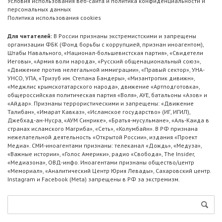
Условия использования веб-сайта и политика конфиденциальности и
персональных данных
Политика использования cookies
Для читателей:
В России признаны экстремистскими и запрещены
организации ФБК (Фонд борьбы с коррупцией, признан иноагентом),
Штабы Навального, «Национал-большевистская партия», «Свидетели
Иеговы», «Армия воли народа», «Русский общенациональный союз»,
«Движение против нелегальной иммиграции», «Правый сектор», УНА-
УНСО, УПА, «Тризуб им. Степана Бандеры», «Мизантропик дивижн»,
«Меджлис крымскотатарского народа», движение «Артподготовка»,
общероссийская политическая партия «Воля», АУЕ, батальоны «Азов» и
«Айдар». Признаны террористическими и запрещены: «Движение
Талибан», «Имарат Кавказ», «Исламское государство» (ИГ, ИГИЛ),
Джебхад-ан-Нусра, «АУМ Синрике», «Братья-мусульмане», «Аль-Каида в
странах исламского Магриба», «Сеть», «Колумбайн». В РФ признана
нежелательной деятельность «Открытой России», издания «Проект
Медиа». СМИ-иноагентами признаны: телеканал «Дождь», «Медуза»,
«Важные истории», «Голос Америки», радио «Свобода», The Insider,
«Медиазона», ОВД-инфо. Иноагентами признаны общество/центр
«Мемориал», «Аналитический Центр Юрия Левады», Сахаровский центр.
Instagram и Facebook (Metа) запрещены в РФ за экстремизм.