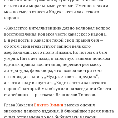
с высокими моральными устоями. Именно к таким
можно смело отнести Кодекс чести хакасского
народа.
«Хакасскую интеллигенцию давно волновал вопрос
восстановления Кодекса чести хакасского народа.
В древности в Хакасии такой свод правил был —
об этом свидетельствуют записи великого
азербайджанского поэта Низами. Но потом он был
утерян. Пять лет назад я вплотную занялся поиском
единых правил воспитания, пересмотрел массу
литературы, фольклора, что позволило три года
назад издать книгу „Мудрые заветы предков“,
а в этом году выпустить „Кодекс чести хакасского
народа“, который мы обсудили на заседании Совета
старейшин», — рассказал Владислав Торосов.
Глава Хакасии
Виктор Зимин
высоко оценил
значение данного издания. В ближайшее время книга
будет отправлена во все библиотеки Хакасии,