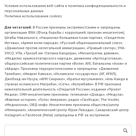
Условия использования веб-сайта и политика конфиденциальности и
персональных данных
Политика использования cookies
Для читателей:
В России признаны экстремистскими и запрещены
организации ФБК (Фонд борьбы с коррупцией, признан иноагентом),
Штабы Навального, «Национал-большевистская партия», «Свидетели
Иеговы», «Армия воли народа», «Русский общенациональный союз»,
«Движение против нелегальной иммиграции», «Правый сектор», УНА-
УНСО, УПА, «Тризуб им. Степана Бандеры», «Мизантропик дивижн»,
«Меджлис крымскотатарского народа», движение «Артподготовка»,
общероссийская политическая партия «Воля», АУЕ, батальоны «Азов» и
«Айдар». Признаны террористическими и запрещены: «Движение
Талибан», «Имарат Кавказ», «Исламское государство» (ИГ, ИГИЛ),
Джебхад-ан-Нусра, «АУМ Синрике», «Братья-мусульмане», «Аль-Каида в
странах исламского Магриба», «Сеть», «Колумбайн». В РФ признана
нежелательной деятельность «Открытой России», издания «Проект
Медиа». СМИ-иноагентами признаны: телеканал «Дождь», «Медуза»,
«Важные истории», «Голос Америки», радио «Свобода», The Insider,
«Медиазона», ОВД-инфо. Иноагентами признаны общество/центр
«Мемориал», «Аналитический Центр Юрия Левады», Сахаровский центр.
Instagram и Facebook (Metа) запрещены в РФ за экстремизм.