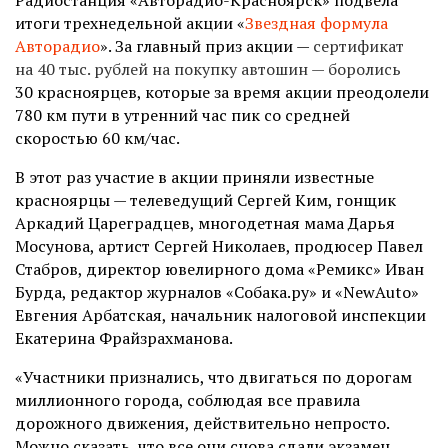
итоги трехнедельной акции «
Звездная формула
Авторадио
». За главный приз акции —
сертификат
на 40 тыс. рублей на покупку автошин — боролись
30 красноярцев, которые за время акции преодолели
780 км пути в утренний час пик со средней
скоростью 60 км/час.
В этот раз участие в акции приняли известные
красноярцы — телеведущий Сергей Ким, гонщик
Аркадий Цареградцев, многодетная мама Дарья
Мосунова, артист Сергей Николаев, продюсер Павел
Стабров, директор ювелирного дома «Ремикс» Иван
Бурда, редактор журналов «Собака.ру» и «NewAuto»
Евгения Арбатская, начальник налоговой инспекции
Екатерина Фрайзрахманова.
«Участники признались, что двигаться по дорогам
миллионного города, соблюдая все правила
дорожного движения, действительно непросто.
Можно сказать, что все они снова сдали экзамен