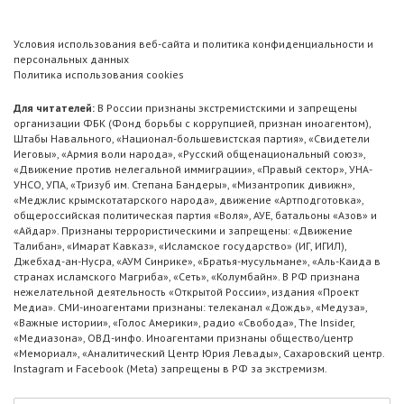
Условия использования веб-сайта и политика конфиденциальности и
персональных данных
Политика использования cookies
Для читателей:
В России признаны экстремистскими и запрещены
организации ФБК (Фонд борьбы с коррупцией, признан иноагентом),
Штабы Навального, «Национал-большевистская партия», «Свидетели
Иеговы», «Армия воли народа», «Русский общенациональный союз»,
«Движение против нелегальной иммиграции», «Правый сектор», УНА-
УНСО, УПА, «Тризуб им. Степана Бандеры», «Мизантропик дивижн»,
«Меджлис крымскотатарского народа», движение «Артподготовка»,
общероссийская политическая партия «Воля», АУЕ, батальоны «Азов» и
«Айдар». Признаны террористическими и запрещены: «Движение
Талибан», «Имарат Кавказ», «Исламское государство» (ИГ, ИГИЛ),
Джебхад-ан-Нусра, «АУМ Синрике», «Братья-мусульмане», «Аль-Каида в
странах исламского Магриба», «Сеть», «Колумбайн». В РФ признана
нежелательной деятельность «Открытой России», издания «Проект
Медиа». СМИ-иноагентами признаны: телеканал «Дождь», «Медуза»,
«Важные истории», «Голос Америки», радио «Свобода», The Insider,
«Медиазона», ОВД-инфо. Иноагентами признаны общество/центр
«Мемориал», «Аналитический Центр Юрия Левады», Сахаровский центр.
Instagram и Facebook (Metа) запрещены в РФ за экстремизм.