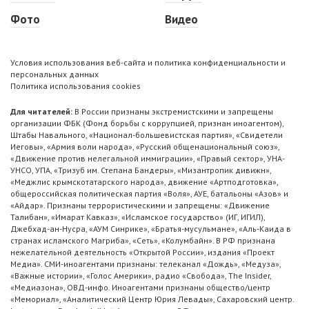
Фото
Видео
Условия использования веб-сайта и политика конфиденциальности и
персональных данных
Политика использования cookies
Для читателей:
В России признаны экстремистскими и запрещены
организации ФБК (Фонд борьбы с коррупцией, признан иноагентом),
Штабы Навального, «Национал-большевистская партия», «Свидетели
Иеговы», «Армия воли народа», «Русский общенациональный союз»,
«Движение против нелегальной иммиграции», «Правый сектор», УНА-
УНСО, УПА, «Тризуб им. Степана Бандеры», «Мизантропик дивижн»,
«Меджлис крымскотатарского народа», движение «Артподготовка»,
общероссийская политическая партия «Воля», АУЕ, батальоны «Азов» и
«Айдар». Признаны террористическими и запрещены: «Движение
Талибан», «Имарат Кавказ», «Исламское государство» (ИГ, ИГИЛ),
Джебхад-ан-Нусра, «АУМ Синрике», «Братья-мусульмане», «Аль-Каида в
странах исламского Магриба», «Сеть», «Колумбайн». В РФ признана
нежелательной деятельность «Открытой России», издания «Проект
Медиа». СМИ-иноагентами признаны: телеканал «Дождь», «Медуза»,
«Важные истории», «Голос Америки», радио «Свобода», The Insider,
«Медиазона», ОВД-инфо. Иноагентами признаны общество/центр
«Мемориал», «Аналитический Центр Юрия Левады», Сахаровский центр.