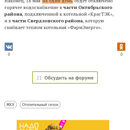
Наконец, 18 мая
на один день
будет отключено
горячее водоснабжение в
части Октябрьского
района
, подключенной к котельной «КрасТЭК»,
и в
части Свердловского района
, которую
снабжает теплом котельная «ФармЭнерго».
0
0
21
Обсудить на форуме
ЖКХ
Отопительный сезон