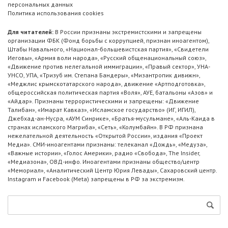
персональных данных
Политика использования cookies
Для читателей:
В России признаны экстремистскими и запрещены
организации ФБК (Фонд борьбы с коррупцией, признан иноагентом),
Штабы Навального, «Национал-большевистская партия», «Свидетели
Иеговы», «Армия воли народа», «Русский общенациональный союз»,
«Движение против нелегальной иммиграции», «Правый сектор», УНА-
УНСО, УПА, «Тризуб им. Степана Бандеры», «Мизантропик дивижн»,
«Меджлис крымскотатарского народа», движение «Артподготовка»,
общероссийская политическая партия «Воля», АУЕ, батальоны «Азов» и
«Айдар». Признаны террористическими и запрещены: «Движение
Талибан», «Имарат Кавказ», «Исламское государство» (ИГ, ИГИЛ),
Джебхад-ан-Нусра, «АУМ Синрике», «Братья-мусульмане», «Аль-Каида в
странах исламского Магриба», «Сеть», «Колумбайн». В РФ признана
нежелательной деятельность «Открытой России», издания «Проект
Медиа». СМИ-иноагентами признаны: телеканал «Дождь», «Медуза»,
«Важные истории», «Голос Америки», радио «Свобода», The Insider,
«Медиазона», ОВД-инфо. Иноагентами признаны общество/центр
«Мемориал», «Аналитический Центр Юрия Левады», Сахаровский центр.
Instagram и Facebook (Metа) запрещены в РФ за экстремизм.