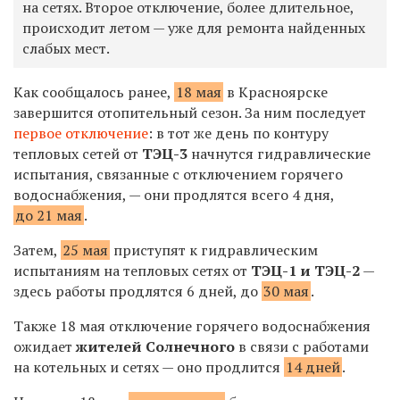
на сетях. Второе отключение, более длительное,
происходит летом — уже для ремонта найденных
слабых мест.
Как сообщалось ранее,
18 мая
в Красноярске
завершится отопительный сезон. За ним последует
первое отключение
: в тот же день по контуру
тепловых сетей от
ТЭЦ-3
начнутся гидравлические
испытания, связанные с отключением горячего
водоснабжения, — они продлятся всего 4 дня,
до 21 мая
.
Затем,
25 мая
приступят к гидравлическим
испытаниям на тепловых сетях от
ТЭЦ-1 и ТЭЦ-2
—
здесь работы продлятся 6 дней, до
30 мая
.
Также 18 мая отключение горячего водоснабжения
ожидает
жителей Солнечного
в связи с работами
на котельных и сетях — оно продлится
14 дней
.