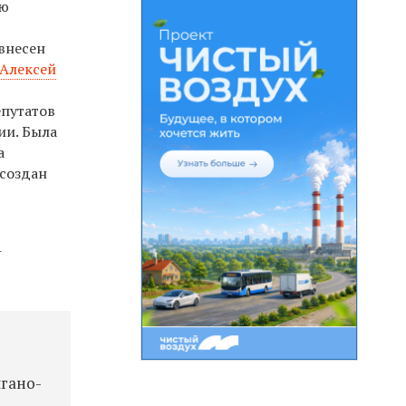
ию
внесен
Алексей
епутатов
ии. Была
а
 создан
-
лгано-