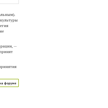
альным).
 культуры
тегия
не
ерации, —
 принят
принятия
на форуме