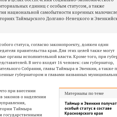
ториальных единиц с особым статусом, а также
ития национальной самобытности коренных малочисл
ториях Таймырского Долгано-Ненецкого и Эвенкийс
обого статуса, согласно законопроекту, должен один
едателя правительства края. Для этих целей также могут
ные органы исполнительной власти. Кроме того, при губе
дставителей. В него входят 16 человек: сам губернатор,
ательного Собрания, главы Таймыра и Эвенкии, а также 
женные губернатором и главами названных муниципальн
 что при внесении
Материалы по теме
в законов о наделении
оуправления,
Таймыр и Эвенкия получат
особый статус в составе
итории Таймыра
Красноярского края
ми государственными