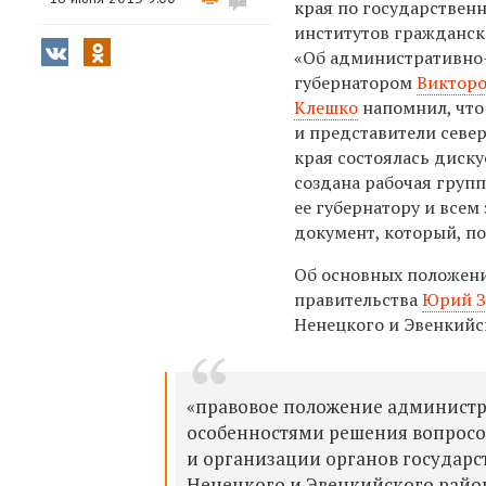
края по государствен
институтов гражданск
«Об административно-
губернатором
Виктор
Клешко
напомнил, что
и представители севе
края состоялась диску
создана рабочая групп
ее губернатору и всем
документ, который, по
Об основных положени
правительства
Юрий З
Ненецкого и Эвенкийс
«правовое положение администр
особенностями решения вопросо
и организации органов государс
Ненецкого и Эвенкийского райо