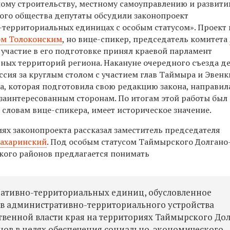
ному строительству, местному самоуправлению и развит
ого общества депутаты обсудили законопроект
территориальных единицах с особым статусом». Проект 
ом Толоконским
, но вице-спикер, председатель комитета
 участие в его подготовке принял краевой парламент
рных территорий региона. Накануне очередного съезда д
ссия за круглым столом с участием глав Таймыра и Эвенк
а, которая подготовила свою редакцию закона, направил
 заинтересованным сторонам. По итогам этой работы был
 словам вице-спикера, имеет историческое значение.
ях законопроекта рассказал заместитель председателя
ахаринский
. Под особым статусом Таймырского Долгано
кого районов предлагается понимать
ативно-территориальных единиц, обусловленное
в административно-территориального устройства
твенной власти края на территориях Таймырского До
нов в целях обеспечения социально-экономического