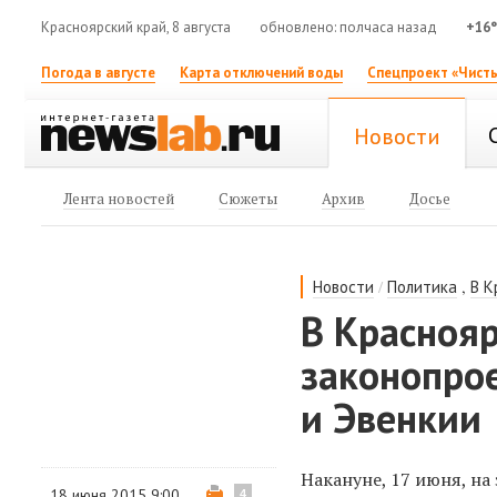
Красноярский край, 8 августа
обновлено: полчаса назад
+16
Погода в августе
Карта отключений воды
Спецпроект «Чисты
Новости
Лента новостей
Сюжеты
Архив
Досье
/
,
Новости
Политика
В К
В Красноя
законопрое
и Эвенкии
Накануне, 17 июня, на
18 июня 2015 9:00
4