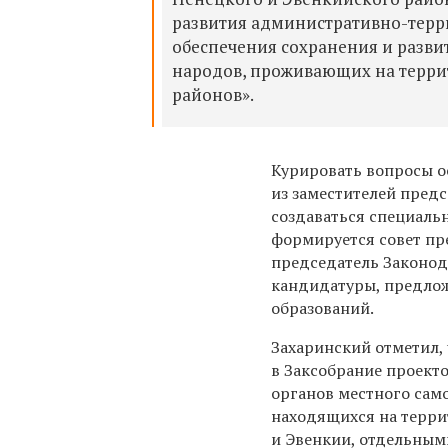
развития административно-терри
обеспечения сохранения и разв
народов, проживающих на терри
районов».
Курировать вопросы ос
из заместителей предс
создаваться специаль
формируется совет пре
председатель Законод
кандидатуры, предло
образований.
Захаринский отметил,
в Заксобрание проекто
органов местного сам
находящихся на терр
и Эвенкии, отдельны