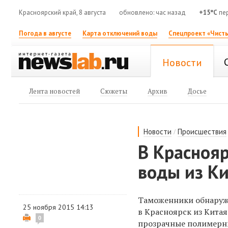
Красноярский край, 8 августа
обновлено: час назад
+15°C
пе
Погода в августе
Карта отключений воды
Спецпроект «Чисты
Новости
Лента новостей
Сюжеты
Архив
Досье
/
Новости
Происшествия
В Краснояр
воды из Ки
Таможенники обнаружи
25 ноября 2015 14:13
в Красноярск из Китая
0
прозрачные полимерны