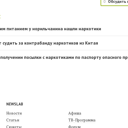
0
Обсудить 
:
ким питанием у норильчанина нашли наркотики
т судить за контрабанду наркотиков из Китая
 получении посылки с наркотиками по паспорту опасного п
NEWSLAB
Новости
Афиша
Статьи
ТВ-Программа
Сюжеты
Форум