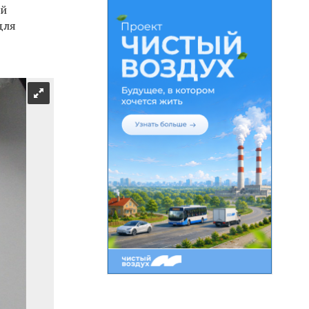
ой
для