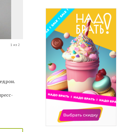
1 из 2
едрон.
пресс-