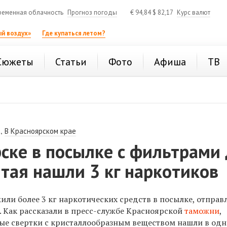
ременная облачность
Прогноз погоды
€
94,84
$
82,17
Курс валют
й воздух»
Где купаться летом?
Сюжеты
Статьи
Фото
Афиша
ТВ
,
В Красноярском крае
ске в посылке с фильтрами
тая нашли 3 кг наркотиков
ли более 3 кг наркотических средств в посылке, отправ
. Как рассказали в пресс-службе Красноярской
таможни
,
е свертки с кристаллообразным веществом нашли в од