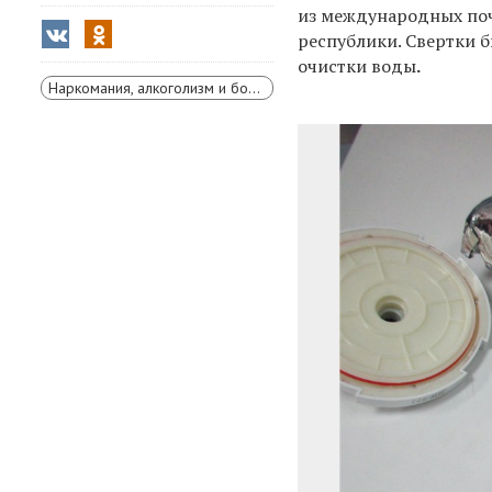
из международных поч
республики. Свертки 
очистки воды
.
Наркомания, алкоголизм и борьба с ними