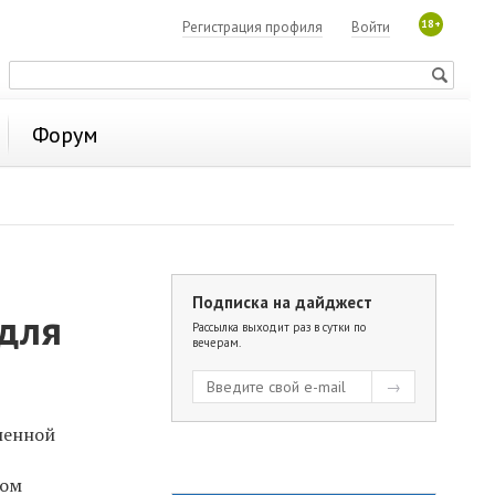
18+
Регистрация профиля
Войти
Форум
Подписка на дайджест
 для
Рассылка выходит раз в сутки по
вечерам.
ленной
ном