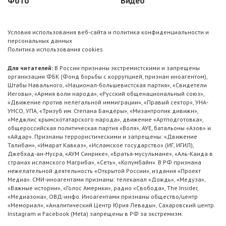
Фото
Видео
Условия использования веб-сайта и политика конфиденциальности и
персональных данных
Политика использования cookies
Для читателей:
В России признаны экстремистскими и запрещены
организации ФБК (Фонд борьбы с коррупцией, признан иноагентом),
Штабы Навального, «Национал-большевистская партия», «Свидетели
Иеговы», «Армия воли народа», «Русский общенациональный союз»,
«Движение против нелегальной иммиграции», «Правый сектор», УНА-
УНСО, УПА, «Тризуб им. Степана Бандеры», «Мизантропик дивижн»,
«Меджлис крымскотатарского народа», движение «Артподготовка»,
общероссийская политическая партия «Воля», АУЕ, батальоны «Азов» и
«Айдар». Признаны террористическими и запрещены: «Движение
Талибан», «Имарат Кавказ», «Исламское государство» (ИГ, ИГИЛ),
Джебхад-ан-Нусра, «АУМ Синрике», «Братья-мусульмане», «Аль-Каида в
странах исламского Магриба», «Сеть», «Колумбайн». В РФ признана
нежелательной деятельность «Открытой России», издания «Проект
Медиа». СМИ-иноагентами признаны: телеканал «Дождь», «Медуза»,
«Важные истории», «Голос Америки», радио «Свобода», The Insider,
«Медиазона», ОВД-инфо. Иноагентами признаны общество/центр
«Мемориал», «Аналитический Центр Юрия Левады», Сахаровский центр.
Instagram и Facebook (Metа) запрещены в РФ за экстремизм.