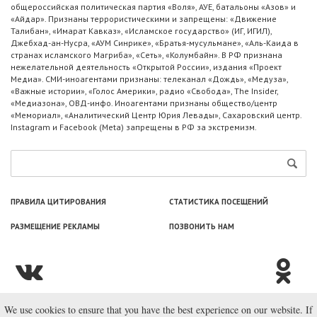
общероссийская политическая партия «Воля», АУЕ, батальоны «Азов» и
«Айдар». Признаны террористическими и запрещены: «Движение
Талибан», «Имарат Кавказ», «Исламское государство» (ИГ, ИГИЛ),
Джебхад-ан-Нусра, «АУМ Синрике», «Братья-мусульмане», «Аль-Каида в
странах исламского Магриба», «Сеть», «Колумбайн». В РФ признана
нежелательной деятельность «Открытой России», издания «Проект
Медиа». СМИ-иноагентами признаны: телеканал «Дождь», «Медуза»,
«Важные истории», «Голос Америки», радио «Свобода», The Insider,
«Медиазона», ОВД-инфо. Иноагентами признаны общество/центр
«Мемориал», «Аналитический Центр Юрия Левады», Сахаровский центр.
Instagram и Facebook (Metа) запрещены в РФ за экстремизм.
ПРАВИЛА ЦИТИРОВАНИЯ
СТАТИСТИКА ПОСЕЩЕНИЙ
РАЗМЕЩЕНИЕ РЕКЛАМЫ
ПОЗВОНИТЬ НАМ
We use cookies to ensure that you have the best experience on our website. If
© ООО «Лаборатория Новоcтей», 2003—2026.