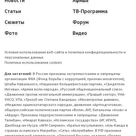
Новости
Афиша
Статьи
ТВ-Программа
Сюжеты
Форум
Фото
Видео
Условия использования веб-сайта и политика конфиденциальности и
персональных данных
Политика использования cookies
Для читателей:
В России признаны экстремистскими и запрещены
организации ФБК (Фонд борьбы с коррупцией, признан иноагентом),
Штабы Навального, «Национал-большевистская партия», «Свидетели
Иеговы», «Армия воли народа», «Русский общенациональный союз»,
«Движение против нелегальной иммиграции», «Правый сектор», УНА-
УНСО, УПА, «Тризуб им. Степана Бандеры», «Мизантропик дивижн»,
«Меджлис крымскотатарского народа», движение «Артподготовка»,
общероссийская политическая партия «Воля», АУЕ, батальоны «Азов» и
«Айдар». Признаны террористическими и запрещены: «Движение
Талибан», «Имарат Кавказ», «Исламское государство» (ИГ, ИГИЛ),
Джебхад-ан-Нусра, «АУМ Синрике», «Братья-мусульмане», «Аль-Каида в
странах исламского Магриба», «Сеть», «Колумбайн». В РФ признана
нежелательной деятельность «Открытой России», издания «Проект