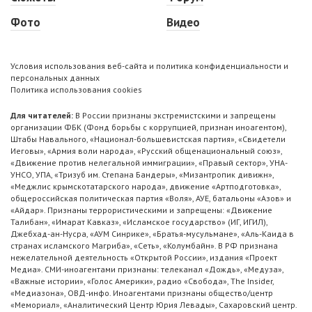
Фото
Видео
Условия использования веб-сайта и политика конфиденциальности и
персональных данных
Политика использования cookies
Для читателей:
В России признаны экстремистскими и запрещены
организации ФБК (Фонд борьбы с коррупцией, признан иноагентом),
Штабы Навального, «Национал-большевистская партия», «Свидетели
Иеговы», «Армия воли народа», «Русский общенациональный союз»,
«Движение против нелегальной иммиграции», «Правый сектор», УНА-
УНСО, УПА, «Тризуб им. Степана Бандеры», «Мизантропик дивижн»,
«Меджлис крымскотатарского народа», движение «Артподготовка»,
общероссийская политическая партия «Воля», АУЕ, батальоны «Азов» и
«Айдар». Признаны террористическими и запрещены: «Движение
Талибан», «Имарат Кавказ», «Исламское государство» (ИГ, ИГИЛ),
Джебхад-ан-Нусра, «АУМ Синрике», «Братья-мусульмане», «Аль-Каида в
странах исламского Магриба», «Сеть», «Колумбайн». В РФ признана
нежелательной деятельность «Открытой России», издания «Проект
Медиа». СМИ-иноагентами признаны: телеканал «Дождь», «Медуза»,
«Важные истории», «Голос Америки», радио «Свобода», The Insider,
«Медиазона», ОВД-инфо. Иноагентами признаны общество/центр
«Мемориал», «Аналитический Центр Юрия Левады», Сахаровский центр.