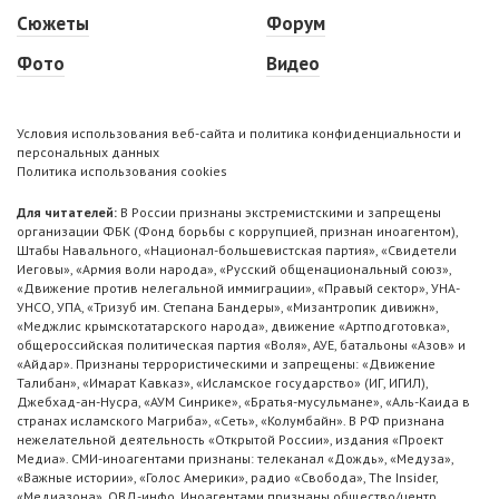
Сюжеты
Форум
Фото
Видео
Условия использования веб-сайта и политика конфиденциальности и
персональных данных
Политика использования cookies
Для читателей:
В России признаны экстремистскими и запрещены
организации ФБК (Фонд борьбы с коррупцией, признан иноагентом),
Штабы Навального, «Национал-большевистская партия», «Свидетели
Иеговы», «Армия воли народа», «Русский общенациональный союз»,
«Движение против нелегальной иммиграции», «Правый сектор», УНА-
УНСО, УПА, «Тризуб им. Степана Бандеры», «Мизантропик дивижн»,
«Меджлис крымскотатарского народа», движение «Артподготовка»,
общероссийская политическая партия «Воля», АУЕ, батальоны «Азов» и
«Айдар». Признаны террористическими и запрещены: «Движение
Талибан», «Имарат Кавказ», «Исламское государство» (ИГ, ИГИЛ),
Джебхад-ан-Нусра, «АУМ Синрике», «Братья-мусульмане», «Аль-Каида в
странах исламского Магриба», «Сеть», «Колумбайн». В РФ признана
нежелательной деятельность «Открытой России», издания «Проект
Медиа». СМИ-иноагентами признаны: телеканал «Дождь», «Медуза»,
«Важные истории», «Голос Америки», радио «Свобода», The Insider,
«Медиазона», ОВД-инфо. Иноагентами признаны общество/центр