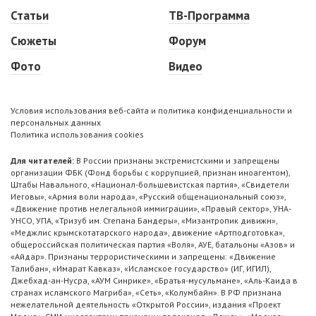
Статьи
ТВ-Программа
Сюжеты
Форум
Фото
Видео
Условия использования веб-сайта и политика конфиденциальности и
персональных данных
Политика использования cookies
Для читателей:
В России признаны экстремистскими и запрещены
организации ФБК (Фонд борьбы с коррупцией, признан иноагентом),
Штабы Навального, «Национал-большевистская партия», «Свидетели
Иеговы», «Армия воли народа», «Русский общенациональный союз»,
«Движение против нелегальной иммиграции», «Правый сектор», УНА-
УНСО, УПА, «Тризуб им. Степана Бандеры», «Мизантропик дивижн»,
«Меджлис крымскотатарского народа», движение «Артподготовка»,
общероссийская политическая партия «Воля», АУЕ, батальоны «Азов» и
«Айдар». Признаны террористическими и запрещены: «Движение
Талибан», «Имарат Кавказ», «Исламское государство» (ИГ, ИГИЛ),
Джебхад-ан-Нусра, «АУМ Синрике», «Братья-мусульмане», «Аль-Каида в
странах исламского Магриба», «Сеть», «Колумбайн». В РФ признана
нежелательной деятельность «Открытой России», издания «Проект