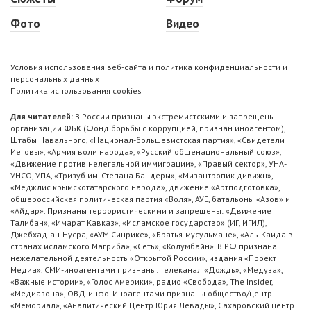
Фото
Видео
Условия использования веб-сайта и политика конфиденциальности и
персональных данных
Политика использования cookies
Для читателей:
В России признаны экстремистскими и запрещены
организации ФБК (Фонд борьбы с коррупцией, признан иноагентом),
Штабы Навального, «Национал-большевистская партия», «Свидетели
Иеговы», «Армия воли народа», «Русский общенациональный союз»,
«Движение против нелегальной иммиграции», «Правый сектор», УНА-
УНСО, УПА, «Тризуб им. Степана Бандеры», «Мизантропик дивижн»,
«Меджлис крымскотатарского народа», движение «Артподготовка»,
общероссийская политическая партия «Воля», АУЕ, батальоны «Азов» и
«Айдар». Признаны террористическими и запрещены: «Движение
Талибан», «Имарат Кавказ», «Исламское государство» (ИГ, ИГИЛ),
Джебхад-ан-Нусра, «АУМ Синрике», «Братья-мусульмане», «Аль-Каида в
странах исламского Магриба», «Сеть», «Колумбайн». В РФ признана
нежелательной деятельность «Открытой России», издания «Проект
Медиа». СМИ-иноагентами признаны: телеканал «Дождь», «Медуза»,
«Важные истории», «Голос Америки», радио «Свобода», The Insider,
«Медиазона», ОВД-инфо. Иноагентами признаны общество/центр
«Мемориал», «Аналитический Центр Юрия Левады», Сахаровский центр.