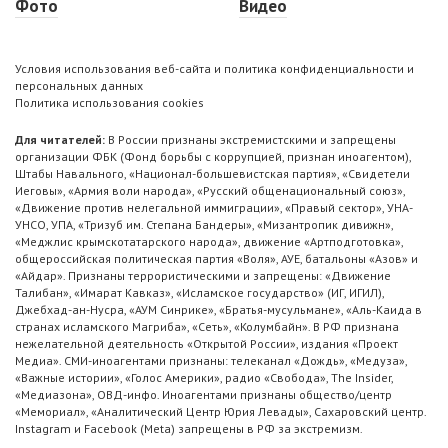
Фото
Видео
Условия использования веб-сайта и политика конфиденциальности и
персональных данных
Политика использования cookies
Для читателей:
В России признаны экстремистскими и запрещены
организации ФБК (Фонд борьбы с коррупцией, признан иноагентом),
Штабы Навального, «Национал-большевистская партия», «Свидетели
Иеговы», «Армия воли народа», «Русский общенациональный союз»,
«Движение против нелегальной иммиграции», «Правый сектор», УНА-
УНСО, УПА, «Тризуб им. Степана Бандеры», «Мизантропик дивижн»,
«Меджлис крымскотатарского народа», движение «Артподготовка»,
общероссийская политическая партия «Воля», АУЕ, батальоны «Азов» и
«Айдар». Признаны террористическими и запрещены: «Движение
Талибан», «Имарат Кавказ», «Исламское государство» (ИГ, ИГИЛ),
Джебхад-ан-Нусра, «АУМ Синрике», «Братья-мусульмане», «Аль-Каида в
странах исламского Магриба», «Сеть», «Колумбайн». В РФ признана
нежелательной деятельность «Открытой России», издания «Проект
Медиа». СМИ-иноагентами признаны: телеканал «Дождь», «Медуза»,
«Важные истории», «Голос Америки», радио «Свобода», The Insider,
«Медиазона», ОВД-инфо. Иноагентами признаны общество/центр
«Мемориал», «Аналитический Центр Юрия Левады», Сахаровский центр.
Instagram и Facebook (Metа) запрещены в РФ за экстремизм.