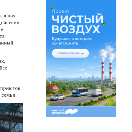
 бывших
действии
ые
та
танный
ак,
Все
 приютов
 семьи.