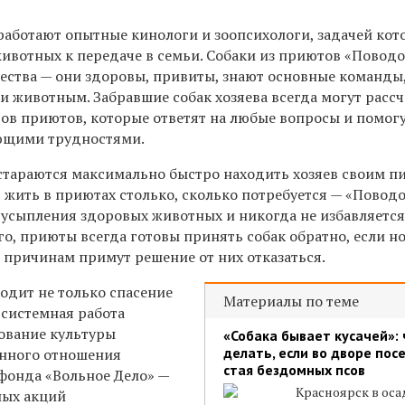
работают опытные кинологи и зоопсихологи, задачей кот
животных к передаче в семьи. Собаки из приютов «Повод
чества — они здоровы, привиты, знают основные команды
 животным. Забравшие собак хозяева всегда могут расс
ов приютов, которые ответят на любые вопросы и помог
ающими трудностями.
тараются максимально быстро находить хозяев своим п
 жить в приютах столько, сколько потребуется — «Повод
 усыпления здоровых животных и никогда не избавляется
о, приюты всегда готовы принять собак обратно, если н
 причинам примут решение от них отказаться.
одит не только спасение
Материалы по теме
 системная работа
ование культуры
«Собака бывает кусачей»: 
делать, если во дворе пос
енного отношения
стая бездомных псов
 фонда «Вольное Дело» —
Красноярск в оса
ных акций