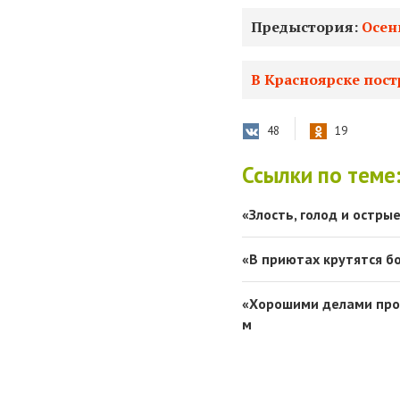
Предыстория:
Осен
В Красноярске пос
48
19
Ссылки по теме
«Злость, голод и острые
«В приютах крутятся б
«Хорошими делами прос
м