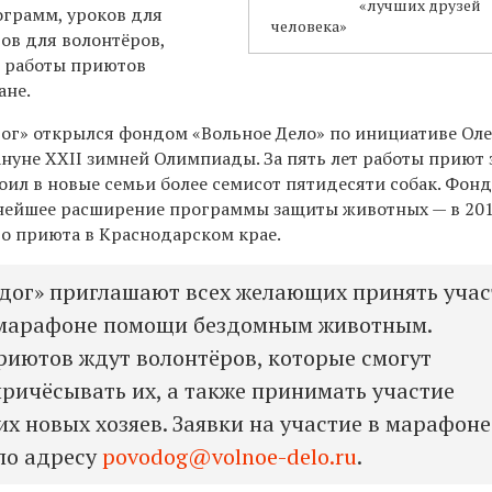
«лучших друзей
ограмм, уроков для
человека»
ов для волонтёров,
в работы приютов
ане.
г» открылся фондом «Вольное Дело» по инициативе Оле
нуне XXII зимней Олимпиады. За пять лет работы приют 
роил в новые семьи более семисот пятидесяти собак. Фон
нейшее расширение программы защиты животных — в 201
во приюта в Краснодарском крае.
ог» приглашают всех желающих принять учас
 марафоне помощи бездомным животным.
иютов ждут волонтёров, которые смогут
причёсывать их, а также принимать участие
их новых хозяев. Заявки на участие в марафоне
по адресу
povodog@volnoe-delo.ru
.