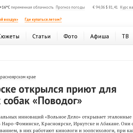
+16°C
переменная облачность
Прогноз погоды
€
94,06
$
81,41
Курс в
й воздух»
Где купаться летом?
Сюжеты
Статьи
Фото
Афиша
ТВ
Красноярском крае
рске открылся приют для
 собак «Поводог»
альных инноваций «Вольное Дело» открывает эталонные
в Наро-Фоминске, Красноярске, Иркутске и Абакане. Они
анием, в них работают кинологи и зоопсихологи, при к