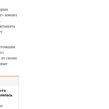
орых
ог» имеют
,
читывать
ут
итомцам.
ог»
 от своих
овые
что
елилась
де