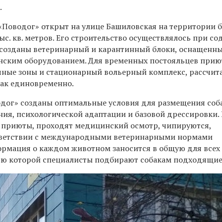
.
«Поводог» открыт на улице Башиловская на территории
с. кв. метров. Его строительство осуществлялось при со
созданы ветеринарный и карантинный блоки, оснащенн
ским оборудованием. Для временных постояльцев прию
ные зоны и стационарный вольерный комплекс, рассчи
бак единовременно.
одог» созданы оптимальные условия для размещения соб
ния, психологической адаптации и базовой дрессировки. 
 приюты, проходят медицинский осмотр, чипируются,
тветствии с международными ветеринарными нормами
ормация о каждом животном заносится в общую для всех
ью которой специалисты подбирают собакам подходящие