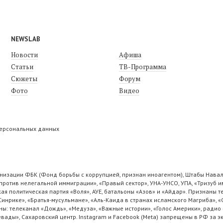
NEWSLAB
Новости
Афиша
Статьи
ТВ-Программа
Сюжеты
Форум
Фото
Видео
персональных данных
низации ФБК (Фонд борьбы с коррупцией, признан иноагентом), Штабы Навал
ротив нелегальной иммиграции», «Правый сектор», УНА-УНСО, УПА, «Тризуб и
ая политическая партия «Воля», АУЕ, батальоны «Азов» и «Айдар». Признаны
 Синрике», «Братья-мусульмане», «Аль-Каида в странах исламского Магриба», 
ы: телеканал «Дождь», «Медуза», «Важные истории», «Голос Америки», радио 
ады», Сахаровский центр. Instagram и Facebook (Metа) запрещены в РФ за э