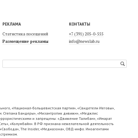
РЕКЛАМА
КОНТАКТЫ
Статистика посещений
+7 (391) 205-0-555
Размещение рекламы
info@newslab.ru
ьного, «Национал-большевистская партия», «Свидетели Иеговы»,
м. Степана Бандеры», «Мизантропик дивижн», «Меджлис
 террористическими и запрещены: «Движение Талибан», «Имарат
«Сеть», «Колумбайн». В РФ признана нежелательной деятельность
«Свобода», The Insider, «Медиазона», ОВД-инфо. Иноагентами
кстремизм.