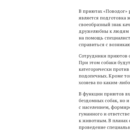
В приютах «Поводог» 
является подготовка 
своеобразный знак ка
дружелюбны к людям и
на помощь специалист
справиться с возник
Сотрудники приютов с
При этом собаки будут
категорически против
подопечных. Кроме тог
хозяева по каким-либо
В функции приютов вх
бездомных собак, но и
с населением, формир
гуманного и ответств
к животным. В планах
проведение специаль