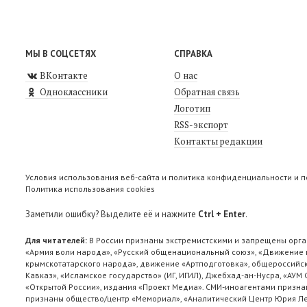
МЫ В СОЦСЕТЯХ
СПРАВКА
ВКонтакте
О нас
Одноклассники
Обратная связь
Логотип
RSS-экспорт
Контакты редакции
Условия использования веб-сайта и политика конфиденциальности и 
Политика использования cookies
Заметили ошибку? Выделите её и нажмите
Ctrl + Enter
.
Для читателей:
В России признаны экстремистскими и запрещены орга
«Армия воли народа», «Русский общенациональный союз», «Движение п
крымскотатарского народа», движение «Артподготовка», общероссийск
Кавказ», «Исламское государство» (ИГ, ИГИЛ), Джебхад-ан-Нусра, «АУМ
«Открытой России», издания «Проект Медиа». СМИ-иноагентами признан
признаны общество/центр «Мемориал», «Аналитический Центр Юрия Лев