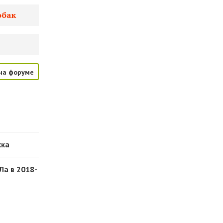
обак
на форуме
ска
Ла в 2018-