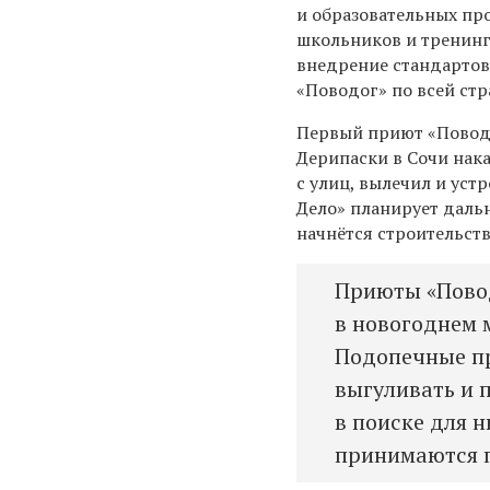
и образовательных пр
школьников и тренинг
внедрение стандарто
«Поводог» по всей стр
Первый приют «Поводо
Дерипаски в Сочи нака
с улиц, вылечил и уст
Дело» планирует даль
начнётся строительст
Приюты «Повод
в новогоднем
Подопечные пр
выгуливать и 
в поиске для н
принимаются 