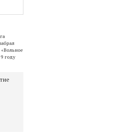
га
забрал
д «Вольное
9 году
тие