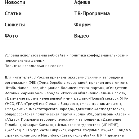
Новости
Афиша
Статьи
ТВ-Программа
Сюжеты
Форум
Фото
Видео
Условия использования веб-сайта и политика конфиденциальности и
персональных данных
Политика использования cookies
Для читателей:
В России признаны экстремистскими и запрещены
организации ФБК (Фонд борьбы с коррупцией, признан иноагентом),
Штабы Навального, «Национал-большевистская партия», «Свидетели
Иеговы», «Армия воли народа», «Русский общенациональный союз»,
«Движение против нелегальной иммиграции», «Правый сектор», УНА-
УНСО, УПА, «Тризуб им. Степана Бандеры», «Мизантропик дивижн»,
«Меджлис крымскотатарского народа», движение «Артподготовка»,
общероссийская политическая партия «Воля», АУЕ, батальоны «Азов» и
«Айдар». Признаны террористическими и запрещены: «Движение
Талибан», «Имарат Кавказ», «Исламское государство» (ИГ, ИГИЛ),
Джебхад-ан-Нусра, «АУМ Синрике», «Братья-мусульмане», «Аль-Каида в
странах исламского Магриба», «Сеть», «Колумбайн». В РФ признана