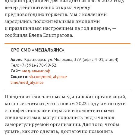
доброй традицией для каждого из нас. В 2022 году
вечер действительно открыл череду
предновогодних торжеств. Мы с коллегами
зарядились положительными эмоциями
и праздничным настроением на год вперед», —
сообщила Елена Елистратова.
СРО СМО «МЕДАЛЬЯНС»
Адрес:
Красноярск, ул. Молокова, 37А (офис 4-01, этаж 4)
Тел:
+7 (391)-270-99-52
Сайт:
мед-альянс.рф
Соцсети:
vk.com/med_alyance
t.me/med_alyance
Представители частных медицинских организаций,
которые считают, что в новом 2023 году им по пути
с профессионалами отрасли и компетентными
специалистами, могут пополнить ряды членов
саморегулируемой организации. Для того, чтобы
узнать, как это сделать, достаточно позвонить