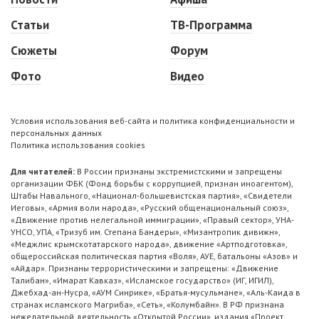
Статьи
ТВ-Программа
Сюжеты
Форум
Фото
Видео
Условия использования веб-сайта и политика конфиденциальности и
персональных данных
Политика использования cookies
Для читателей:
В России признаны экстремистскими и запрещены
организации ФБК (Фонд борьбы с коррупцией, признан иноагентом),
Штабы Навального, «Национал-большевистская партия», «Свидетели
Иеговы», «Армия воли народа», «Русский общенациональный союз»,
«Движение против нелегальной иммиграции», «Правый сектор», УНА-
УНСО, УПА, «Тризуб им. Степана Бандеры», «Мизантропик дивижн»,
«Меджлис крымскотатарского народа», движение «Артподготовка»,
общероссийская политическая партия «Воля», АУЕ, батальоны «Азов» и
«Айдар». Признаны террористическими и запрещены: «Движение
Талибан», «Имарат Кавказ», «Исламское государство» (ИГ, ИГИЛ),
Джебхад-ан-Нусра, «АУМ Синрике», «Братья-мусульмане», «Аль-Каида в
странах исламского Магриба», «Сеть», «Колумбайн». В РФ признана
нежелательной деятельность «Открытой России», издания «Проект