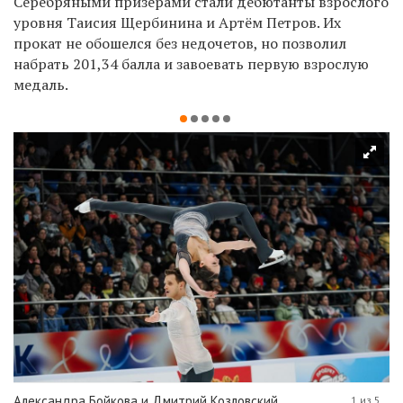
Серебряными призерами стали дебютанты взрослого
уровня Таисия Щербинина и Артём Петров. Их
прокат не обошелся без недочетов, но позволил
набрать 201,34 балла и завоевать первую взрослую
медаль.
Александра Бойкова и Дмитрий Козловский
1 из 5