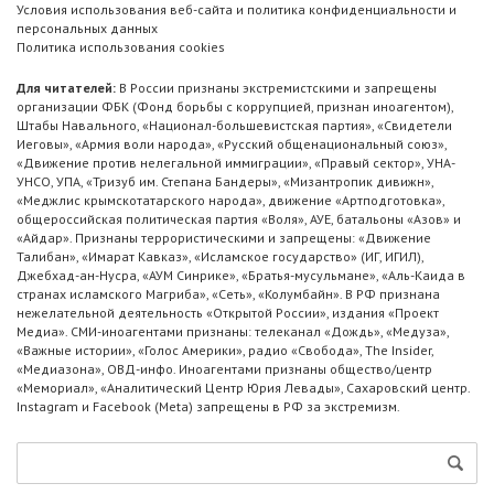
Условия использования веб-сайта и политика конфиденциальности и
персональных данных
Политика использования cookies
Для читателей:
В России признаны экстремистскими и запрещены
организации ФБК (Фонд борьбы с коррупцией, признан иноагентом),
Штабы Навального, «Национал-большевистская партия», «Свидетели
Иеговы», «Армия воли народа», «Русский общенациональный союз»,
«Движение против нелегальной иммиграции», «Правый сектор», УНА-
УНСО, УПА, «Тризуб им. Степана Бандеры», «Мизантропик дивижн»,
«Меджлис крымскотатарского народа», движение «Артподготовка»,
общероссийская политическая партия «Воля», АУЕ, батальоны «Азов» и
«Айдар». Признаны террористическими и запрещены: «Движение
Талибан», «Имарат Кавказ», «Исламское государство» (ИГ, ИГИЛ),
Джебхад-ан-Нусра, «АУМ Синрике», «Братья-мусульмане», «Аль-Каида в
странах исламского Магриба», «Сеть», «Колумбайн». В РФ признана
нежелательной деятельность «Открытой России», издания «Проект
Медиа». СМИ-иноагентами признаны: телеканал «Дождь», «Медуза»,
«Важные истории», «Голос Америки», радио «Свобода», The Insider,
«Медиазона», ОВД-инфо. Иноагентами признаны общество/центр
«Мемориал», «Аналитический Центр Юрия Левады», Сахаровский центр.
Instagram и Facebook (Metа) запрещены в РФ за экстремизм.