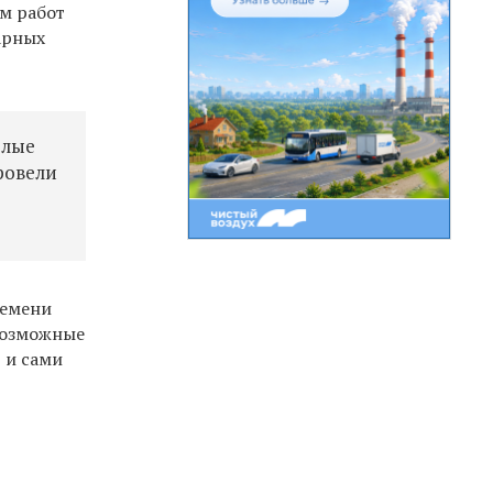
ем работ
арных
елые
ровели
ремени
евозможные
 и сами