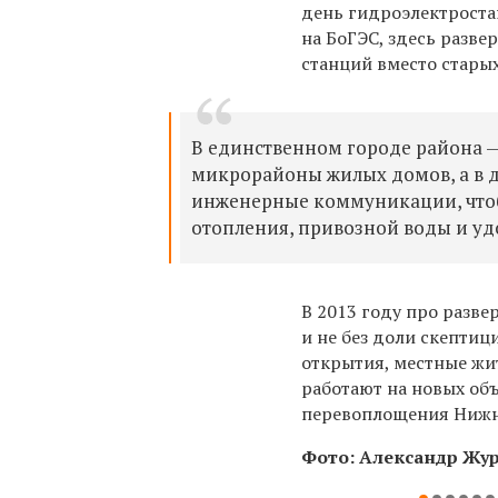
день гидроэлектроста
на БоГЭС, здесь разв
станций вместо старых
В единственном городе района —
микрорайоны жилых домов, а в д
инженерные коммуникации, чтобы
отопления, привозной воды и удо
В 2013 году про разв
и не без доли скептиц
открытия, местные жи
работают на новых об
перевоплощения Нижн
Фото: Александр Жу