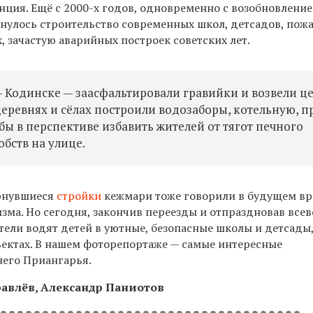
нция. Ещё с 2000-х годов, одновременно с возобновлени
ернулось строительство современных школ, детсадов, пож
, зачастую аварийных построек советских лет.
 Кодинске — заасфальтировали гравийки и возвели ц
еревнях и сёлах построили водозаборы, котельную, п
 в перспективе избавить жителей от тягот печного
бств на улице.
ернувшиеся
стройки
кежмари тоже говорили в будущем в
изма. Но сегодня, закончив переезды и отпраздновав вс
тели водят детей в уютные, безопасные школы и детсады,
ъектах. В нашем фоторепортаже — самые интересные
его Приангарья.
равлёв, Александр Паниотов