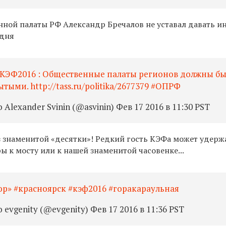
нной палаты РФ Александр Бречалов не уставал давать и
 дня
а #КЭФ2016 : Общественные палаты регионов должны б
ыми. http://tass.ru/politika/2677379 #ОПРФ
lexander Svinin (@asvinin) Фев 17 2016 в 11:30 PST
з знаменитой «десятки»! Редкий гость КЭФа может удерж
 к мосту или к нашей знаменитой часовенке...
р» #красноярск #кэф2016 #горакараульная
evgenity (@evgenity) Фев 17 2016 в 11:36 PST