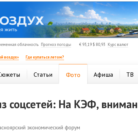
ременная облачность
Прогноз погоды
€
93,19
$
80,93
Курс валют
й воздух»
Где купаться летом?
Сюжеты
Статьи
Афиша
ТВ
Фото
з соцсетей: На КЭФ, вниман
расноярский экономический форум