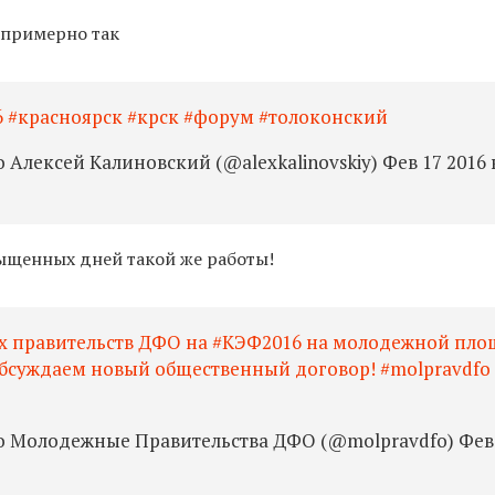
 примерно так
 #красноярск #крск #форум #толоконский
Алексей Калиновский (@alexkalinovskiy) Фев 17 2016 
ыщенных дней такой же работы!
 правительств ДФО на #КЭФ2016 на молодежной пло
бсуждаем новый общественный договор! #molpravdfo
о Молодежные Правительства ДФО (@molpravdfo) Фев