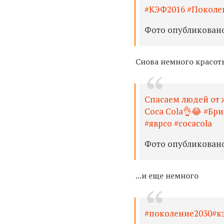
#КЭФ2016 #Поколе
Фото опубликовано 
Снова немного красот
Спасаем людей от 
Coca Cola👌😂 #Бри
#яврсо #cocacola
Фото опубликовано 
...и еще немного
#поколение2030#кэ