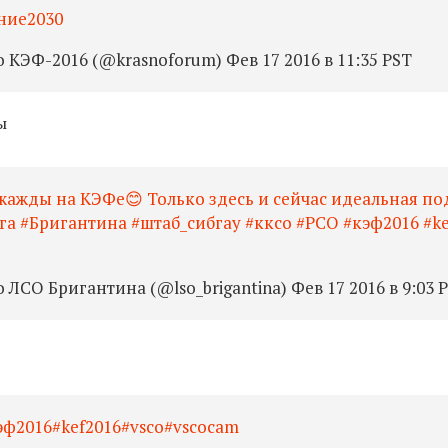
ние2030
КЭФ-2016 (@krasnoforum) Фев 17 2016 в 11:35 PST
ы
жажды на КЭФе😊 Только здесь и сейчас идеальная по
га #Бригантина #штаб_сибгау #кксо #РСО #кэф2016 #k
ЛСО Бригантина (@lso_brigantina) Фев 17 2016 в 9:03 
ф2016#kef2016#vsco#vscocam