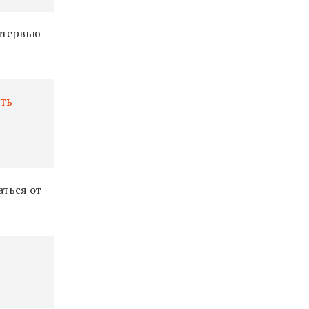
нтервью
ыть
аться от