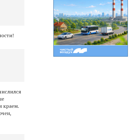
ности!
 числился
ые
м краем.
очен,