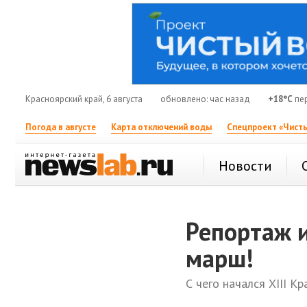
Красноярский край, 6 августа
обновлено: час назад
+18°C
пе
Погода в августе
Карта отключений воды
Спецпроект «Чисты
Новости
Репортаж и
марш!
С чего начался XIII К