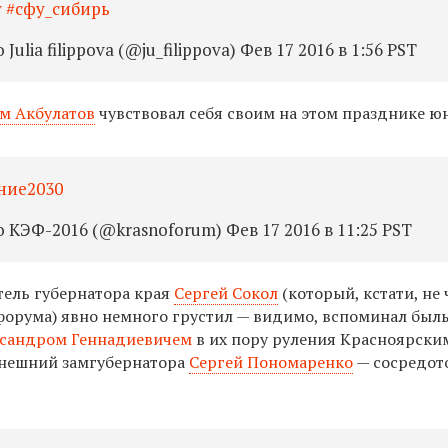
у #сфу_сибирь
ulia filippova (@ju_filippova) Фев 17 2016 в 1:56 PST
м Акбулатов
чувствовал себя своим на этом празднике ю
ние2030
КЭФ-2016 (@krasnoforum) Фев 17 2016 в 11:25 PST
тель губернатора края
Сергей Сокол
(который, кстати, не
 форума) явно немного грустил — видимо, вспоминал был
сандром Геннадиевичем
в их пору руления Красноярски
ынешний замгубернатора
Сергей Пономаренко
— сосредот