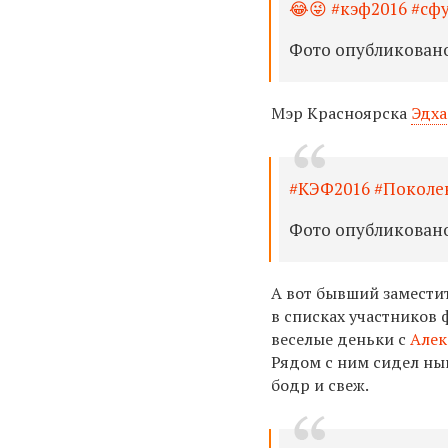
😂😜 #кэф2016 #сф
Фото опубликовано J
Мэр Красноярска
Эдха
#КЭФ2016 #Поколе
Фото опубликовано 
А вот бывший замести
в списках участников
веселые деньки с
Алек
Рядом с ним сидел н
бодр и свеж.