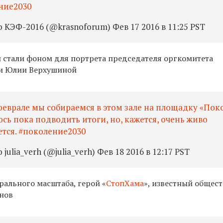
ние2030
КЭФ-2016 (@krasnoforum) Фев 17 2016 в 11:25 PST
и стали фоном для портрета председателя оргкомитета
и Юлии Верхушиной
 феврале мы собираемся в этом зале на площадку «По
юсь пока подводить итоги, но, кажется, очень живо
ется. #поколение2030
ulia_verh (@julia_verh) Фев 18 2016 в 12:17 PST
рального масштаба, герой «
СтопХама
», известный общес
нов