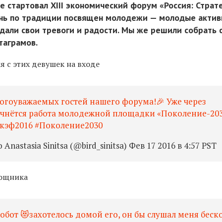
е стартовал XIII экономический форум «Россия: Страт
ень по традиции посвящен молодежи — молодые акти
ждали свои тревоги и радости. Мы же решили собрать
таграмов.
я с этих девушек на входе
огоуважаемых гостей нашего форума!🎉 Уже через
ачнётся работа молодежной площадки «Поколение-203
 #кэф2016 #Поколение2030
nastasia Sinitsa (@bird_sinitsa) Фев 17 2016 в 4:57 PST
мощника
бот 😻захотелось домой его, он бы слушал меня беск