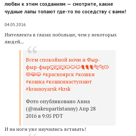
любви к этим созданиям — смотрите, какие
чудные лапы топают где-то по соседству с вами!
04.05.2016
Интеллекта в глазах побольше, чем у некоторых
людей...
Всем спокойной ночи и Фыр-
фыр-фыр🐺🐺🐺🐱🐱🐱🐈🐈🐈🐅🐆😽
😻😸😺 #красноярск #кошки
#кошка #кошкинаступают
#krasnoyarsk #krsk
Фото опубликовано Анна
(@makeupartistanny) Апр 28
2016 в 9:05 PDT
И на ноги уже научились вставать!