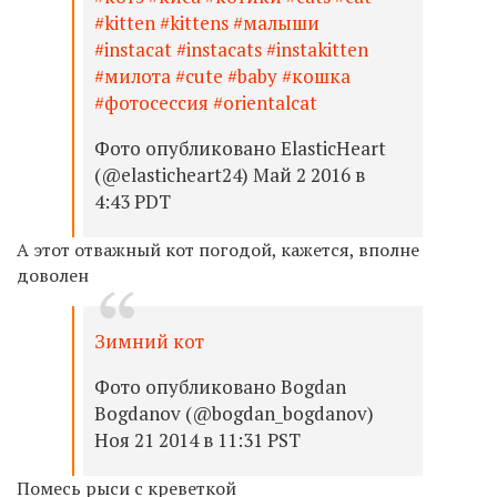
#kitten #kittens #малыши
#instacat #instacats #instakitten
#милота #cute #baby #кошка
#фотосессия #orientalcat
Фото опубликовано ElasticHeart
(@elasticheart24) Май 2 2016 в
4:43 PDT
А этот отважный кот погодой, кажется, вполне
доволен
Зимний кот
Фото опубликовано Bogdan
Bogdanov (@bogdan_bogdanov)
Ноя 21 2014 в 11:31 PST
Помесь рыси с креветкой