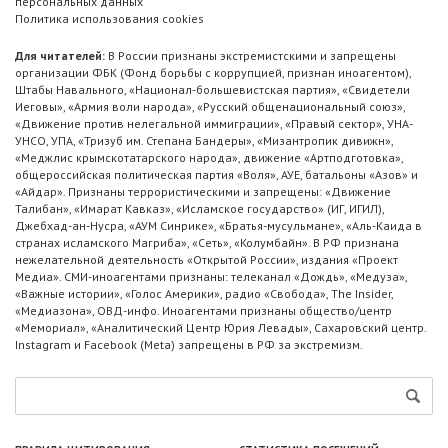
персональных данных
Политика использования cookies
Для читателей:
В России признаны экстремистскими и запрещены
организации ФБК (Фонд борьбы с коррупцией, признан иноагентом),
Штабы Навального, «Национал-большевистская партия», «Свидетели
Иеговы», «Армия воли народа», «Русский общенациональный союз»,
«Движение против нелегальной иммиграции», «Правый сектор», УНА-
УНСО, УПА, «Тризуб им. Степана Бандеры», «Мизантропик дивижн»,
«Меджлис крымскотатарского народа», движение «Артподготовка»,
общероссийская политическая партия «Воля», АУЕ, батальоны «Азов» и
«Айдар». Признаны террористическими и запрещены: «Движение
Талибан», «Имарат Кавказ», «Исламское государство» (ИГ, ИГИЛ),
Джебхад-ан-Нусра, «АУМ Синрике», «Братья-мусульмане», «Аль-Каида в
странах исламского Магриба», «Сеть», «Колумбайн». В РФ признана
нежелательной деятельность «Открытой России», издания «Проект
Медиа». СМИ-иноагентами признаны: телеканал «Дождь», «Медуза»,
«Важные истории», «Голос Америки», радио «Свобода», The Insider,
«Медиазона», ОВД-инфо. Иноагентами признаны общество/центр
«Мемориал», «Аналитический Центр Юрия Левады», Сахаровский центр.
Instagram и Facebook (Metа) запрещены в РФ за экстремизм.