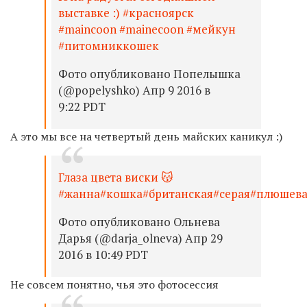
выставке :) #красноярск
#maincoon #mainecoon #мейкун
#питомниккошек
Фото опубликовано Попелышка
(@popelyshko) Апр 9 2016 в
9:22 PDT
А это мы все на четвертый день майских каникул :)
Глаза цвета виски 😽
#жанна#кошка#британская#серая#плюшева
Фото опубликовано Ольнева
Дарья (@darja_olneva) Апр 29
2016 в 10:49 PDT
Не совсем понятно, чья это фотосессия