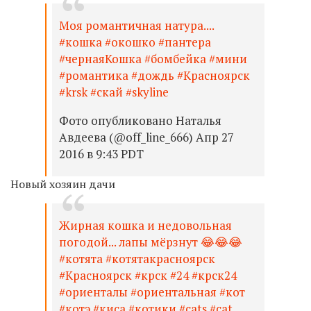
Моя романтичная натура....
#кошка #окошко #пантера
#чернаяКошка #бомбейка #мини
#романтика #дождь #Красноярск
#krsk #скай #skyline
Фото опубликовано Наталья
Авдеева (@off_line_666) Апр 27
2016 в 9:43 PDT
Новый хозяин дачи
Жирная кошка и недовольная
погодой... лапы мёрзнут 😂😂😂
#котята #котятакрасноярск
#Красноярск #крск #24 #крск24
#ориенталы #ориентальная #кот
#котэ #киса #котики #cats #cat