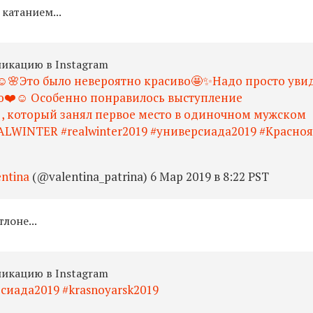
катанием...
ликацию в Instagram
️🌸Это было невероятно красиво🤩✨Надо просто уви
ую❤️☺️ Особенно понравилось выступление
 , который занял первое место в одиночном мужском
ALWINTER #realwinter2019 #универсиада2019 #Красно
entina
(@valentina_patrina) 6 Мар 2019 в 8:22 PST
лоне...
ликацию в Instagram
рсиада2019 #krasnoyarsk2019