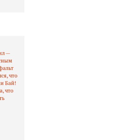
ил —
исным
фальт
ся, что
и Бай!
, что
ть
 ⠀