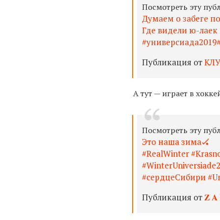
Посмотреть эту пуб
Думаем о забеге по
Где видели ю-лаек
#универсиада2019
Публикация от
КЛ
А тут — играет в хоккей
Посмотреть эту пуб
Это наша зима🏑 ⠀
#RealWinter #Krasno
#WinterUniversiad
#сердцеСибири #Uni
Публикация от
𝐙 𝐀