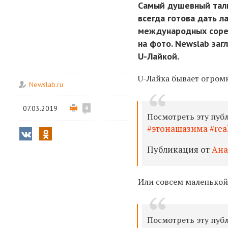
Самый душевный тали
всегда готова дать л
международных сорев
на фото. Newslab заг
U-Лайкой.
U-Лайка бывает огром
Newslab.ru
07.03.2019
4
Посмотреть эту пуб
#этонашазима #rea
Публикация от
Ана
Или совсем маленькой.
Посмотреть эту пуб