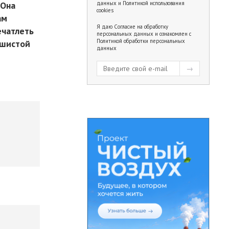
 Она
данных
и
Политикой использования
cookies
ам
Я даю
Согласие на обработку
ечатлеть
персональных данных
и ознакомлен с
Политикой обработки персональных
ушистой
данных