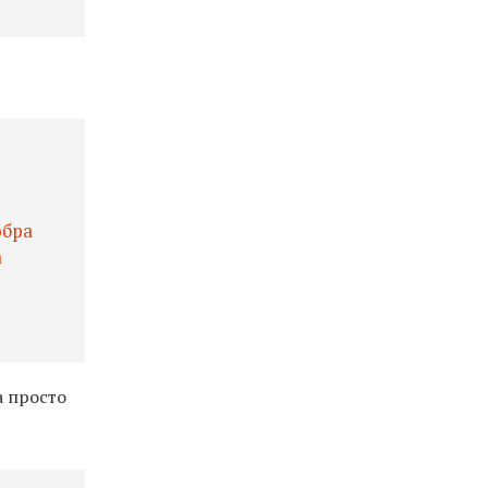
обра
a
а просто