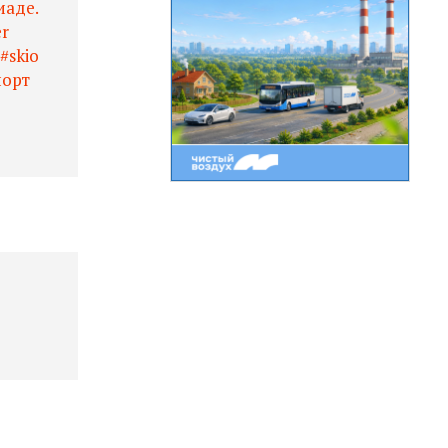
иаде.
er
#skio
порт