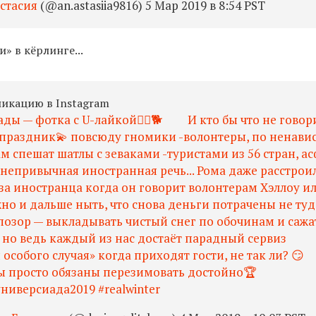
стасия
(@an.astasiia9816) 5 Мар 2019 в 8:54 PST
» в кёрлинге...
ликацию в Instagram
ды — фотка с U-лайкой👌🏼🐕 ⠀ ⠀ И кто бы что не говор
 праздник💫 повсюду гномики -волонтеры, по ненав
 спешат шатлы с зеваками -туристами из 56 стран, ас
епривычная иностранная речь... Рома даже расстроил
за иностранца когда он говорит волонтерам Хэллоу ил
о и дальше ныть, что снова деньги потрачены не туда
 позор — выкладывать чистый снег по обочинам и сажа
— но ведь каждый из нас достаёт парадный сервиз
особого случая» когда приходят гости, не так ли? 😏⠀
ы просто обязаны перезимовать достойно🏆⠀ ⠀
универсиада2019 #realwinter