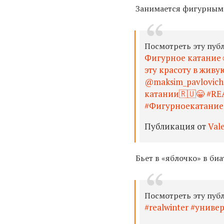
Занимается фигурным 
Посмотреть эту пуб
Фигурное катание☺
эту красоту в жив
@maksim_pavlovich
катании🇷🇺😁 #RE
#Фигурноекатание
Публикация от
Val
Бьет в «яблочко» в биат
Посмотреть эту пуб
#realwinter #униве