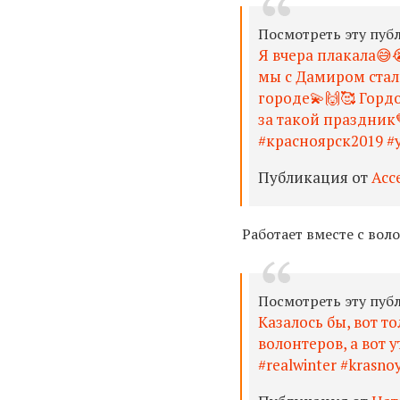
Посмотреть эту пуб
Я вчера плакала😅
мы с Дамиром стал
городе💫🙌🥰 Горд
за такой праздник💙
#красноярск2019 #
Публикация от
Асс
Работает вместе с воло
Посмотреть эту пуб
Казалось бы, вот 
волонтеров, а вот 
#realwinter #krasno