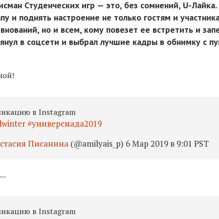
сман Студенческих игр — это, без сомнений, U-Лайка.
апу и поднять настроение не только гостям и участник
нований, но и всем, кому повезет ее встретить и зап
лянул в соцсети и выбрал лучшие кадры в обнимку с п
ной!
ликацию в Instagram
lwinter #универсиада2019
стасия Писанина
(@amilyais_p) 6 Мар 2019 в 9:01 PST
..
ликацию в Instagram