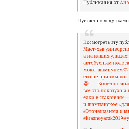
Публикация от
Ана
Пускает по льду «камни
Посмотреть эту пуб
Маст-хэв универсиа
а на наших улицах
автобусным полосам
моют шампунем🧼 н
его не принимают 
😹⠀ ⠀ Конечно можн
все это показуха и
ёлки в стаканчик 
и шампанское «для 
#Этонашазима и м
#krasnoyarsk2019 #