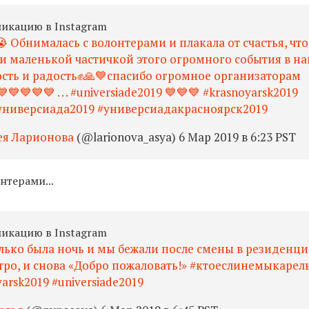
ликацию в Instagram
 Обнималась с волонтерами и плакала от счастья, что
и маленькой частичкой этого огромного события в н
ость и радость✊🙏💙спасибо огромное организаторам
💙💙💙💙 . . . #universiade2019 💙💙💙 #krasnoyarsk2019
универсиада2019 #универсиадакрасноярск2019
ея Ларионова
(@larionova_asya) 6 Мар 2019 в 6:23 PST
нтерами...
ликацию в Instagram
только была ночь и мы бежали после смены в резиденц
утро, и снова «Добро пожаловать!» #ктоеслинемыкарел
yarsk2019 #universiade2019