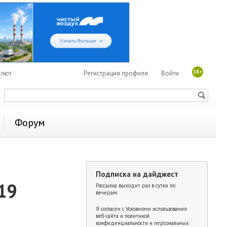
18+
алют
Регистрация профиля
Войти
Форум
Подписка на дайджест
19
Рассылка выходит раз в сутки по
вечерам.
Я согласен с
Условиями использования
веб-сайта и политикой
конфиденциальности и персональных