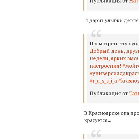
Публикация от
Нат
И дарит улыбки детям.
Посмотреть эту пуб
Добрый день, друз
недели, ярких эмоц
настроения! #мойг
#универсиадакрасноя
#r_u_s_s_i_a #krasno
Публикация от
Тат
В Красноярске она про
красуется...