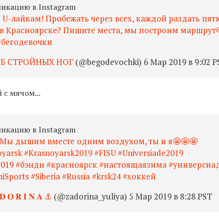
ликацию в Instagram
 U-лайкам! Пробежать через всех, каждой раздать пятю
 в Красноярске? Пишите места, мы построим маршрут
#бегодевочки
УБ СТРОЙНЫХ НОГ
(@begodevochki) 6 Мар 2019 в 9:02 P
 с мячом...
ликацию в Instagram
 Мы дышим вместе одним воздухом, ты и я🤩🤩🤩 ⠀
yarsk #Krasnoyarsk2019 #FISU #Universiade2019
e2019 #бэнди #красноярск #настоящаязима #универсиа
Sports #Siberiа #Russia #krsk24 #хоккей
 𝐃 𝐎 𝐑 𝐈 𝐍 𝐀 ⚓️
(@zadorina_yuliya) 5 Мар 2019 в 8:28 PST