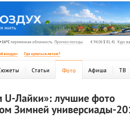
+16°C
переменная облачность
Прогноз погоды
€
94,06
$
81,41
Курс в
й воздух»
Где купаться летом?
Сюжеты
Статьи
Афиша
ТВ
Фото
м U-Лайки»: лучшие фото
ном Зимней универсиады-20