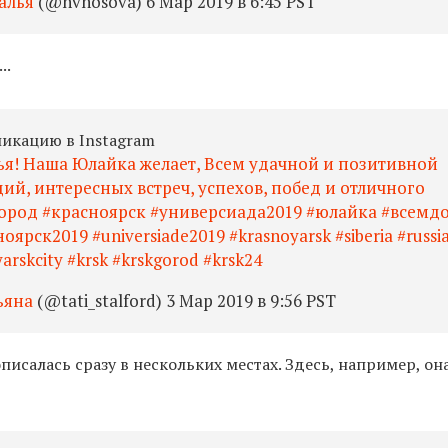
алья
(@nvnosova) 6 Мар 2019 в 6:45 PST
..
ликацию в Instagram
ья! Наша Юлайка желает, Всем удачной и позитивной
ий, интересных встреч, успехов, побед и отличного
ород #красноярск #универсиада2019 #юлайка #всемд
рск2019 #universiade2019 #krasnoyarsk #siberia #russi
yarskcity #krsk #krskgorod #krsk24
ьяна
(@tati_stalford) 3 Мар 2019 в 9:56 PST
писалась сразу в нескольких местах. Здесь, например, он