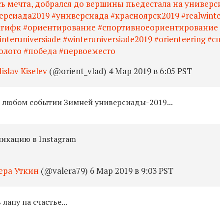
сь мечта, добрался до вершины пьедестала на универс
ерсиада2019 #универсиада #красноярск2019 #realwint
#чгифк #ориентирование #спортивноеориентирование 
interuniversiade #winteruniversiade2019 #orienteering #с
золото #победа #первоеместо
islav Kiselev
(@orient_vlad) 4 Мар 2019 в 6:05 PST
а любом событии Зимней универсиады-2019...
ликацию в Instagram
ера Уткин
(@valera79) 6 Мар 2019 в 9:03 PST
лапу на счастье...