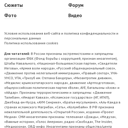
Сюжеты
Форум
Фото
Видео
Условия использования веб-сайта и политика конфиденциальности и
персональных данных
Политика использования cookies
Для читателей:
В России признаны экстремистскими и запрещены
организации ФБК (Фонд борьбы с коррупцией, признан иноагентом),
Штабы Навального, «Национал-большевистская партия», «Свидетели
Иеговы», «Армия воли народа», «Русский общенациональный союз»,
«Движение против нелегальной иммиграции», «Правый сектор», УНА-
УНСО, УПА, «Тризуб им. Степана Бандеры», «Мизантропик дивижн»,
«Меджлис крымскотатарского народа», движение «Артподготовка»,
общероссийская политическая партия «Воля», АУЕ, батальоны «Азов» и
«Айдар». Признаны террористическими и запрещены: «Движение
Талибан», «Имарат Кавказ», «Исламское государство» (ИГ, ИГИЛ),
Джебхад-ан-Нусра, «АУМ Синрике», «Братья-мусульмане», «Аль-Каида в
странах исламского Магриба», «Сеть», «Колумбайн». В РФ признана
нежелательной деятельность «Открытой России», издания «Проект
Медиа». СМИ-иноагентами признаны: телеканал «Дождь», «Медуза»,
«Важные истории», «Голос Америки», радио «Свобода», The Insider,
«Медиазона», ОВД-инфо. Иноагентами признаны общество/центр