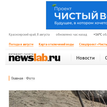
Красноярский край, 8 августа
обновлено: час назад
+16°C
об
Погода в августе
Карта отключений воды
Спецпроект «Чисты
Новости
/
Главная
Фото