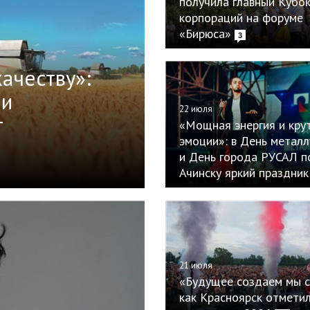
получила главный Кубо
корпораций на форуме
«Бирюса»
3
качеству»:
ии
22 июля
т
«Мощная энергия и кру
эмоции»: в День металл
и День города РУСАЛ п
Ачинску яркий праздник
21 июля
«Будущее создаем мы с
как Красноярск отмети