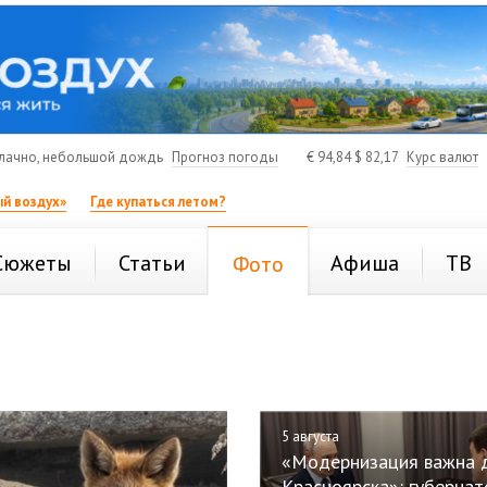
лачно, небольшой дождь
Прогноз погоды
€
94,84
$
82,17
Курс валют
й воздух»
Где купаться летом?
Сюжеты
Статьи
Афиша
ТВ
Фото
5 августа
«Модернизация важна 
Красноярска»: губернат