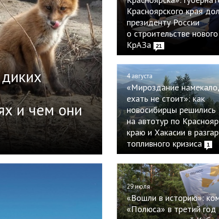
Красноярского края до
президенту России
о строительстве нового
КрАЗа
21
 диких
4 августа
«Мироздание намекало,
ехать не стоит»: как
ях и чем они
новосибирцы решились
на автотур по Красноя
краю и Хакасии в разгар
топливного кризиса
1
29 июля
«Вошли в историю»: ко
«Полюса» в третий год