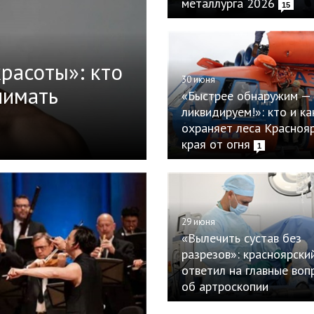
металлурга 2026
15
расоты»: кто
30 июня
нимать
«Быстрее обнаружим —
ликвидируем!»: кто и ка
охраняет леса Красноя
края от огня
1
29 июня
«Вылечить сустав без
разрезов»: красноярски
ответил на главные воп
об артроскопии