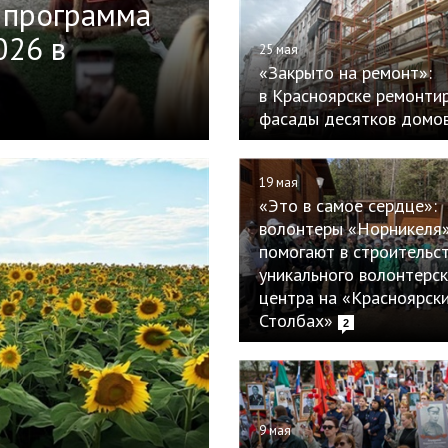
: программа
026 в
25 мая
«Закрыто на ремонт»:
в Красноярске ремонти
фасады десятков домо
19 мая
«Это в самое сердце»:
волонтеры «Норникеля
помогают в строительс
уникального волонтерс
центра на «Красноярск
Столбах»
2
9 мая