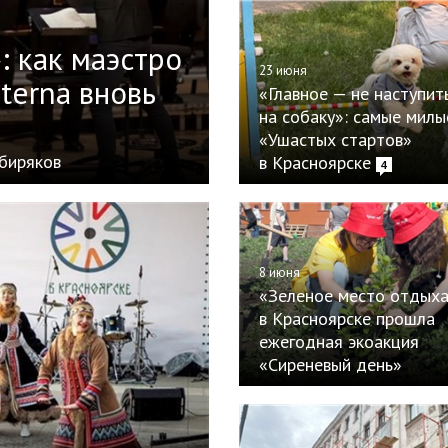
: как маэстро
23 июня
terna вновь
«Главное — не наступит
на собаку»: самые милы
«Ушастых стартов»
ибиряков
в Красноярске
4
8 июня
«Зеленое место отдыха
в Красноярске прошла
ежегодная экоакция
«Сиреневый день»