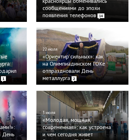
к
красноярцы обменивались
сообщениями до эпохи
появления телефонов
14
22 июля
тые
«Ориентир сильных»: как
урга
на Олимпиадинском ГОКе
одарил
отпраздновали День
металлурга
1
2
3 июля
«Молодая, мощная,
ами!»:
современная»: как устроена
л День
и чем сегодня живет