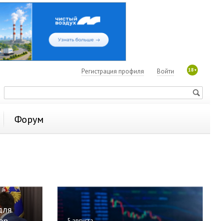
18+
Регистрация профиля
Войти
Форум
для
ор
5 августа