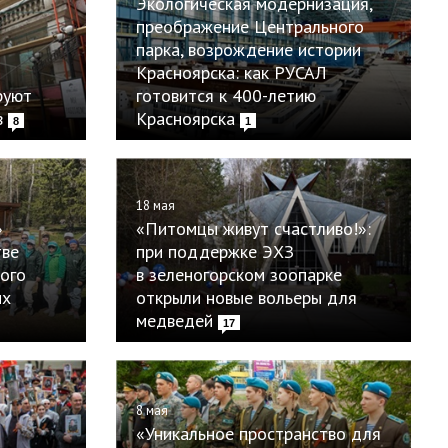
Экологическая модернизация,
преображение Центрального
парка, возрождение истории
Красноярска: как РУСАЛ
руют
готовится к 400-летию
в
Красноярска
8
1
18 мая
»
«Питомцы живут счастливо!»:
тве
при поддержке ЭХЗ
кого
в зеленогорском зоопарке
их
открыли новые вольеры для
медведей
17
8 мая
«Уникальное пространство для