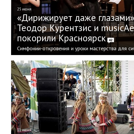
25 июня
«Дирижирует даже глазами»
Теодор Курентзис и musicAe
покорили Красноярск
42
Симфонии-откровения и уроки мастерства для с
11 июня