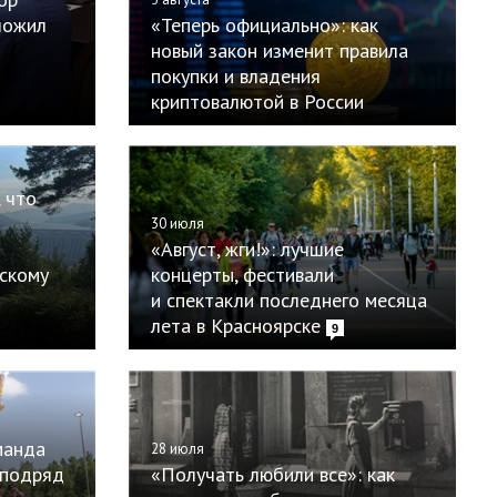
ложил
«Теперь официально»: как
новый закон изменит правила
покупки и владения
криптовалютой в России
 что
30 июля
«Август, жги!»: лучшие
рскому
концерты, фестивали
и спектакли последнего месяца
лета в Красноярске
9
манда
28 июля
 подряд
«Получать любили все»: как