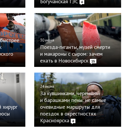
Богучанская ГЭС
4
 быстрее
30 июня
к
Поезда-гиганты, музей смерти
рского
и макароны с сыром: зачем
ехать в Новосибирск
15
24 июня
За кувшинками, черемшой
и барашками пены: не самые
й хирург
очевидные маршруты для
росы
поездок в окрестностях
Красноярска
4