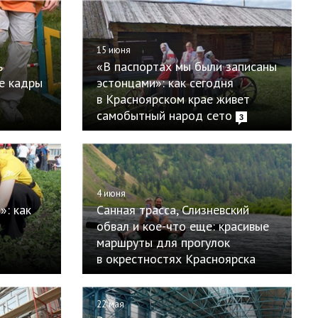
15 июня
ь
«В паспортах мы были записаны
е кадры
эстонцами»: как сегодня
в Красноярском крае живет
самобытный народ сето
3
4 июня
»: как
Санная трасса, Слизневский
обвал и кое-что еще: красивые
маршруты для прогулок
в окрестностях Красноярска
22 мая