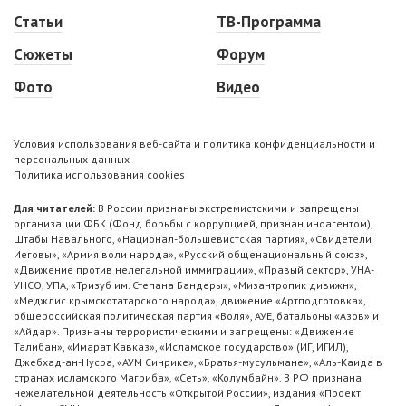
Статьи
ТВ-Программа
Сюжеты
Форум
Фото
Видео
Условия использования веб-сайта и политика конфиденциальности и
персональных данных
Политика использования cookies
Для читателей:
В России признаны экстремистскими и запрещены
организации ФБК (Фонд борьбы с коррупцией, признан иноагентом),
Штабы Навального, «Национал-большевистская партия», «Свидетели
Иеговы», «Армия воли народа», «Русский общенациональный союз»,
«Движение против нелегальной иммиграции», «Правый сектор», УНА-
УНСО, УПА, «Тризуб им. Степана Бандеры», «Мизантропик дивижн»,
«Меджлис крымскотатарского народа», движение «Артподготовка»,
общероссийская политическая партия «Воля», АУЕ, батальоны «Азов» и
«Айдар». Признаны террористическими и запрещены: «Движение
Талибан», «Имарат Кавказ», «Исламское государство» (ИГ, ИГИЛ),
Джебхад-ан-Нусра, «АУМ Синрике», «Братья-мусульмане», «Аль-Каида в
странах исламского Магриба», «Сеть», «Колумбайн». В РФ признана
нежелательной деятельность «Открытой России», издания «Проект