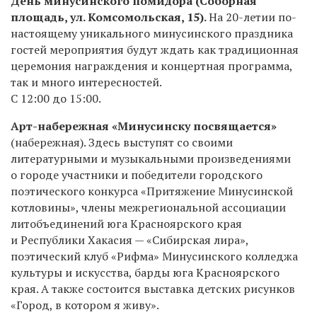
День минусинского помидора
(Соборная
площадь, ул. Комсомольская, 15).
На 20-летии по-
настоящему уникального минусинского праздника
гостей мероприятия будут ждать как традиционная
церемония награждения и концертная программа,
так и много интересностей.
С 12:00 до 15:00.
Арт-набережная «Минусинску посвящается»
(набережная). Здесь выступят
со своими
литературными и музыкальными произведениями
о городе
участники и победители городского
поэтического конкурса «Притяжение Минусинской
котловины», члены межрегиональной ассоциации
литобъединений юга Красноярского края
и Республики Хакасия — «Сибирская лира»,
поэтический клуб «Рифма» Минусинского колледжа
культуры и искусства, барды юга Красноярского
края. А также состоится выставка детских рисунков
«Город, в котором я живу».