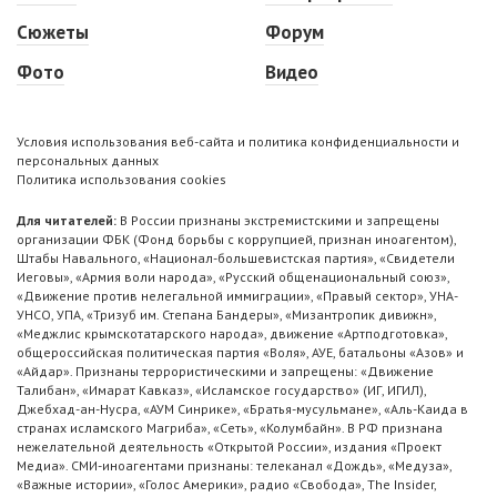
Сюжеты
Форум
Фото
Видео
Условия использования веб-сайта и политика конфиденциальности и
персональных данных
Политика использования cookies
Для читателей:
В России признаны экстремистскими и запрещены
организации ФБК (Фонд борьбы с коррупцией, признан иноагентом),
Штабы Навального, «Национал-большевистская партия», «Свидетели
Иеговы», «Армия воли народа», «Русский общенациональный союз»,
«Движение против нелегальной иммиграции», «Правый сектор», УНА-
УНСО, УПА, «Тризуб им. Степана Бандеры», «Мизантропик дивижн»,
«Меджлис крымскотатарского народа», движение «Артподготовка»,
общероссийская политическая партия «Воля», АУЕ, батальоны «Азов» и
«Айдар». Признаны террористическими и запрещены: «Движение
Талибан», «Имарат Кавказ», «Исламское государство» (ИГ, ИГИЛ),
Джебхад-ан-Нусра, «АУМ Синрике», «Братья-мусульмане», «Аль-Каида в
странах исламского Магриба», «Сеть», «Колумбайн». В РФ признана
нежелательной деятельность «Открытой России», издания «Проект
Медиа». СМИ-иноагентами признаны: телеканал «Дождь», «Медуза»,
«Важные истории», «Голос Америки», радио «Свобода», The Insider,