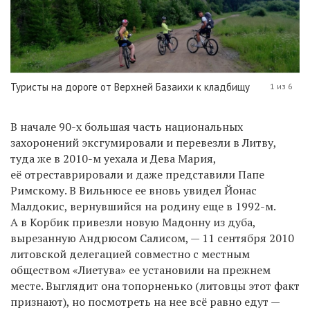
Туристы на дороге от Верхней Базаихи к кладбищу
1 из 6
В начале 90-х большая часть национальных
захоронений эксгумировали и перевезли в Литву,
туда же в 2010-м уехала и Дева Мария,
её отреставрировали и даже представили Папе
Римскому. В Вильнюсе ее вновь увидел Йонас
Малдокис, вернувшийся на родину еще в 1992-м.
А в Корбик привезли новую Мадонну из дуба,
вырезанную Андрюсом Салисом, — 11 сентября 2010
литовской делегацией совместно с местным
обществом «Лиетува» ее установили на прежнем
месте. Выглядит она топорненько (литовцы этот факт
признают), но посмотреть на нее всё равно едут —