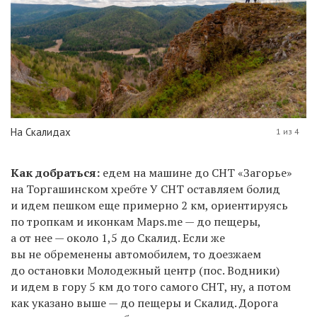
На Скалидах
1 из 4
Как добраться:
едем на машине до СНТ «Загорье»
на Торгашинском хребте У СНТ оставляем болид
и идем пешком еще примерно 2 км, ориентируясь
по тропкам и иконкам Maps.me — до пещеры,
а от нее — около 1,5 до Скалид. Если же
вы не обременены автомобилем, то доезжаем
до остановки Молодежный центр (пос. Водники)
и идем в гору 5 км до того самого СНТ, ну, а потом
как указано выше — до пещеры и Скалид. Дорога