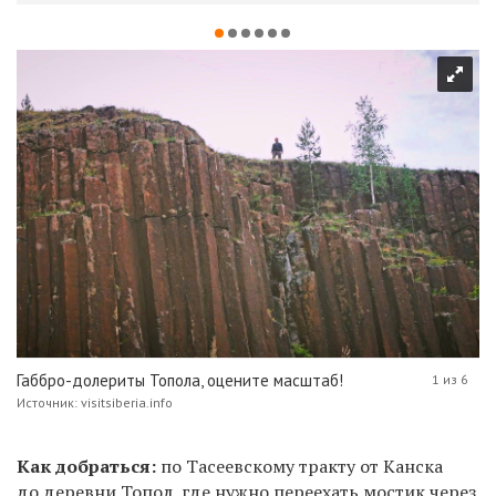
Габбро-долериты Топола, оцените масштаб!
1 из 6
Источник: visitsiberia.info
Как добраться:
по Тасеевскому тракту от Канска
до деревни Топол, где нужно переехать мостик через