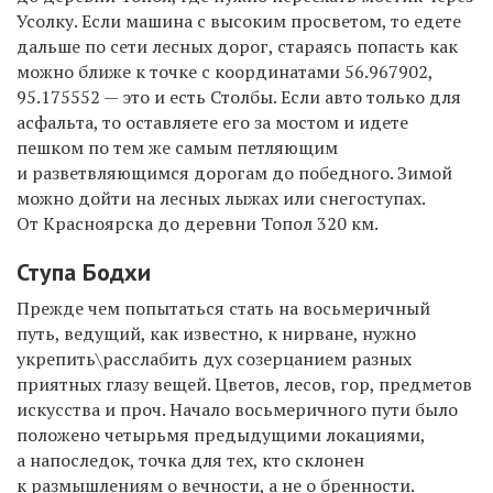
Усолку. Если машина с высоким просветом, то едете
дальше по сети лесных дорог, стараясь попасть как
можно ближе к точке с координатами 56.967902,
95.175552 — это и есть Столбы. Если авто только для
асфальта, то оставляете его за мостом и идете
пешком по тем же самым петляющим
и разветвляющимся дорогам до победного. Зимой
можно дойти на лесных лыжах или снегоступах.
От Красноярска до деревни Топол 320 км.
Ступа Бодхи
Прежде чем попытаться стать на восьмеричный
путь, ведущий, как известно, к нирване, нужно
укрепить\расслабить дух созерцанием разных
приятных глазу вещей. Цветов, лесов, гор, предметов
искусства и проч. Начало восьмеричного пути было
положено четырьмя предыдущими локациями,
а напоследок, точка для тех, кто склонен
к размышлениям о вечности, а не о бренности.