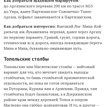
Как добраться щадящим маршрутом:
до Аргазинского перевала 200 км по трассе М53
до Уяра, далее Партизанское-Солонечно-Талое-
Аргаза. Асфальт заканчивается в Партизанском.
Как добраться интересно:
Выезжий Лог-Мина-Кой-
разъезд им. Лукашевича-перевал, далее через Аргазу
по первому варианту. Гравий, грунт, горная дорога,
техническая ж/д дорога, иногда покидающие берега
Мина и Мана, буквально омывающие путь.
Топольские столбы
Топольские или Маслеевские столбы — лайтовый
вариант для тех, кто мечтает увидеть выходы
столбчатки, то бишь столбчатой призматической
отдельности, но пока не готов отправиться
на Путораны, Курилы или в Армению. Правда, там
столбчатка будет базальтовая, а в Дзержинском
районе края между деревней Топол и озером
Маслеево она габбро-долеритовая. И то, и другое —