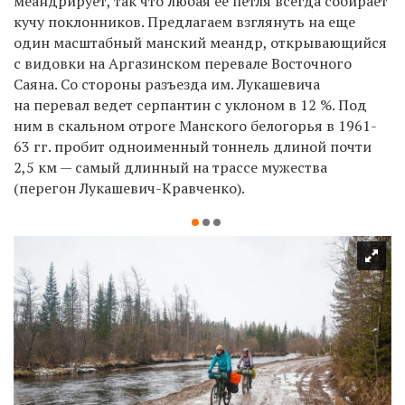
меандрирует, так что любая ее петля всегда собирает
кучу поклонников. Предлагаем взглянуть на еще
один масштабный манский меандр, открывающийся
с видовки на Аргазинском перевале Восточного
Саяна. Со стороны разъезда им. Лукашевича
на перевал ведет серпантин с уклоном в 12 %. Под
ним в скальном отроге Манского белогорья в 1961-
63 гг. пробит одноименный тоннель длиной почти
2,5 км — самый длинный на трассе мужества
(перегон Лукашевич-Кравченко).