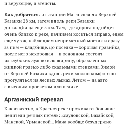
и верующие, и атеисты.
Как добраться:
от станции Маганская до Верхней
Базаихи 28 км, затем вдоль реки Базаихи
до кладбища еще 5 км. Там, где дорога подойдет
очень близко к реке, начинаем коситься вправо, едем
еще чуток, наблюдаем неприметный мостик и сразу
за ним — кладбище. До поселка — хорошая гравийка,
после него нехорошая — в основном состоит
из глубоких луж во всю ширину, обрамленных
жидкой грязью либо скальными стенками. Зимой
от Верхней Базаихи вдоль реки можно комфортно
прогуляться на лесных лыжах. Летом — на авто
с высоким просветом или велике.
Аргазинский перевал
Как известно, в Красноярске проживают большие
ценители речных петель: Есауловской, Базайской,
Манской, Урманской... Мана вообще безудержно