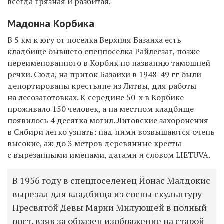
всегда грязная и разбитая.
Мадонна Корбика
В 5 км к югу от поселка Верхняя Базаиха есть
кладбище бывшего спецпоселка Райлесзаг, позже
переименованного в Корбик по названию тамошней
речки. Сюда, на приток Базаихи в 1948-49 гг были
депортированы крестьяне из Литвы, для работы
на лесозаготовках. К середине 50-х в Корбике
проживало 150 человек, а на местном кладбище
появилось 4 десятка могил. Литовские захоронения
в Сибири легко узнать: над ними возвышаются очень
высокие, аж до 3 метров деревянные кресты
с вырезанными именами, датами и словом LIETUVA.
В 1956 году в спецпоселенец Йонас Малдокис
вырезал для кладбища из сосны скульптуру
Пресвятой Девы Марии Милующей в полный
рост, взяв за образец изображение на старой