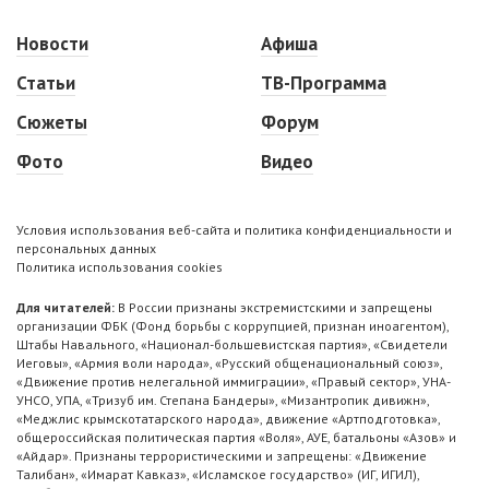
Новости
Афиша
Статьи
ТВ-Программа
Сюжеты
Форум
Фото
Видео
Условия использования веб-сайта и политика конфиденциальности и
персональных данных
Политика использования cookies
Для читателей:
В России признаны экстремистскими и запрещены
организации ФБК (Фонд борьбы с коррупцией, признан иноагентом),
Штабы Навального, «Национал-большевистская партия», «Свидетели
Иеговы», «Армия воли народа», «Русский общенациональный союз»,
«Движение против нелегальной иммиграции», «Правый сектор», УНА-
УНСО, УПА, «Тризуб им. Степана Бандеры», «Мизантропик дивижн»,
«Меджлис крымскотатарского народа», движение «Артподготовка»,
общероссийская политическая партия «Воля», АУЕ, батальоны «Азов» и
«Айдар». Признаны террористическими и запрещены: «Движение
Талибан», «Имарат Кавказ», «Исламское государство» (ИГ, ИГИЛ),